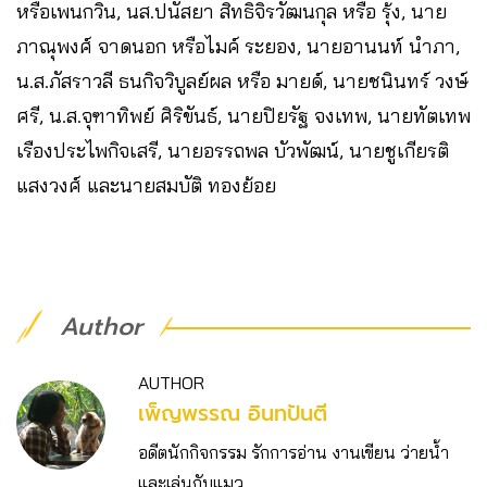
หรือเพนกวิน, นส.ปนัสยา สิทธิจิรวัฒนกุล หรือ รุ้ง, นาย
ภาณุพงศ์ จาดนอก หรือไมค์ ระยอง, นายอานนท์ นำภา,
น.ส.ภัสราวลี ธนกิจวิบูลย์ผล หรือ มายด์, นายชนินทร์ วงษ์
ศรี, น.ส.จุฑาทิพย์ ศิริขันธ์, นายปิยรัฐ จงเทพ, นายทัตเทพ
เรืองประไพกิจเสรี, นายอรรถพล บัวพัฒน์, นายชูเกียรติ
แสงวงศ์ และนายสมบัติ ทองย้อย
Author
AUTHOR
เพ็ญพรรณ อินทปันตี
อดีตนักกิจกรรม รักการอ่าน งานเขียน ว่ายน้ำ
และเล่นกับแมว