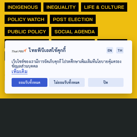
INDIGENOUS
INEQUALITY
LIFE & CULTURE
POLICY WATCH
POST ELECTION
PUBLIC POLICY
SOCIAL AGENDA
THAIPROTESTS
THE LISTENING
ชายแดนใต้
ไทยพีบีเอสใช้คุกกี้
EN
TH
มหานครภูมิภาค
เว็บไซต์ของเรามีการจัดเก็บคุกกี้ โปรดศึกษาเพิ่มเติมที่นโยบายคุ้มครอง
ข้อมูลส่วนบุคคล
เพิ่มเติม
SEARCH
ยอมรับทั้งหมด
ไม่ยอมรับทั้งหมด
ปิด
ABOUT US & CONTACT US
Address:
ศูนย์สื่อสารวาระทางสังคมและนโยบายสาธารณะ องค์การกระจาย
เสียงและแพร่ภาพสาธารณะแห่งประเทศไทย (สำนักงานใหญ่) 145