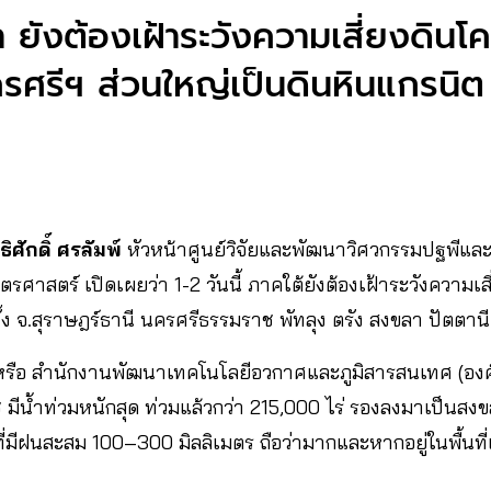
ำ ยังต้องเฝ้าระวังความเสี่ยงดิน
นครศรีฯ ส่วนใหญ่เป็นดินหินแกรนิต 
ศักดิ์ ศรลัมพ์
หัวหน้าศูนย์วิจัยและพัฒนาวิศวกรรมปฐพีแ
รศาสตร์ เปิดเผยว่า 1-2 วันนี้ ภาคใต้ยังต้องเฝ้าระวังความเ
ก ทั้ง จ.สุราษฎร์ธานี นครศรีธรรมราช พัทลุง ตรัง สงขลา ปัตตา
า หรือ สำนักงานพัฒนาเทคโนโลยีอวกาศและภูมิสารสนเทศ (องค
มีน้ำท่วมหนักสุด ท่วมแล้วกว่า 215,000 ไร่ รองลงมาเป็นสงข
ที่มีฝนสะสม 100–300 มิลลิเมตร ถือว่ามากและหากอยู่ในพื้นที่เ