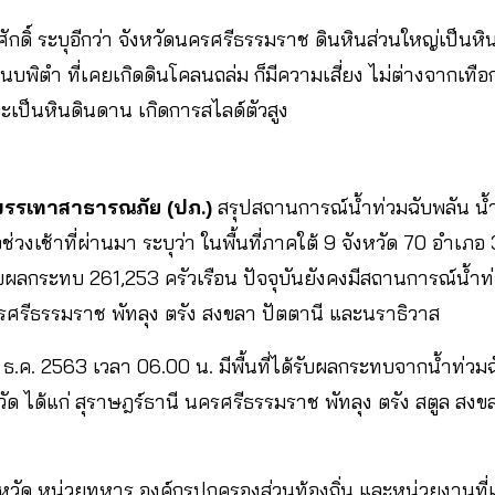
ักดิ์ ระบุอีกว่า จังหวัดนครศรีธรรมราช ดินหินส่วนใหญ่เป็นหิ
บพิตำ ที่เคยเกิดดินโคลนถล่ม ก็มีความเสี่ยง ไม่ต่างจากเทือก
่จะเป็นหินดินดาน เกิดการสไลด์ตัวสูง
บรรเทาสาธารณภัย (ปภ.)
สรุปสถานการณ์น้ำท่วมฉับพลัน น
ื่อช่วงเช้าที่ผ่านมา ระบุว่า ในพื้นที่ภาคใต้ 9 จังหวัด 70 อำเ
บผลกระทบ 261,253 ครัวเรือน ปัจจุบันยังคงมีสถานการณ์น้ำท่
ครศรีธรรมราช พัทลุง ตรัง สงขลา ปัตตานี และนราธิวาส
– 3 ธ.ค. 2563 เวลา 06.00 น. มีพื้นที่ได้รับผลกระทบจากน้ำท่
ัด ได้แก่ สุราษฎร์ธานี นครศรีธรรมราช พัทลุง ตรัง สตูล สง
วัด หน่วยทหาร องค์กรปกครองส่วนท้องถิ่น และหน่วยงานที่เกี่