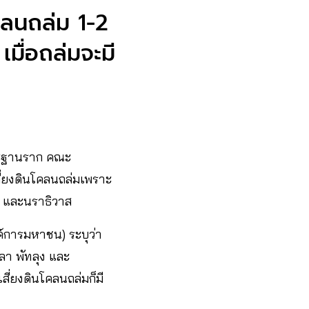
โคลนถล่ม 1-2
เมื่อถล่มจะมี
ละฐานราก คณะ
สี่ยงดินโคลนถล่มเพราะ
นี และนราธิวาส
์การมหาชน) ระบุว่า
ลา พัทลุง และ
สี่ยงดินโคลนถล่มก็มี