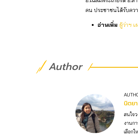
อ.เฉลิมพระเกียรติ อ.ลา
คน ประชาชนได้รับความ
อ่านเพิ่ม
ผู้ว่าฯ 
Author
AUTH
นิตยา
สนใจวงก
งานการ
เลือกให