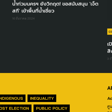
น้ำท่วมนครฯ ยังวิกฤต! ขอสนับสนุน 'เจ็ต
สกี' เข้าพื้นที่น้ำเชี่ยว
16 ธันวาคม 2024
C
เป
สิ
3 ธ
A
Ad
INDIGENOUS
INEQUALITY
ศู
OST ELECTION
PUBLIC POLICY