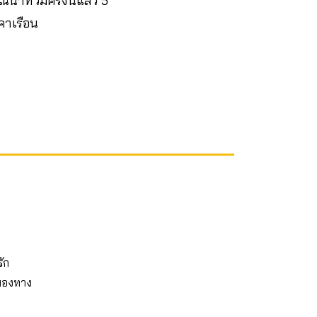
น้ำท่วมครั้งนี้แล้ว 5
คาเรือน
รัก
 มองทาง