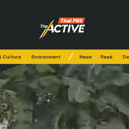
& Culture
Environment
News
Read
Da