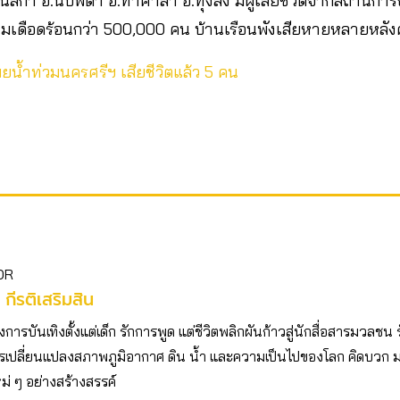
นสกา อ.นบพิตำ อ.ท่าศาลา อ.ทุ่งสง มีผู้เสียชีวิตจากสถานการณ์
เดือดร้อนกว่า 500,000 คน บ้านเรือนพังเสียหายหลายหลัง
เผยน้ำท่วมนครศรีฯ เสียชีวิตแล้ว 5 คน
OR
 กีรติเสริมสิน
ารบันเทิงตั้งแต่เด็ก รักการพูด แต่ชีวิตพลิกผันก้าวสู่นักสื่อสารมวลชน 
เปลี่ยนแปลงสภาพภูมิอากาศ ดิน น้ำ และความเป็นไปของโลก คิดบวก
ม่ ๆ อย่างสร้างสรรค์