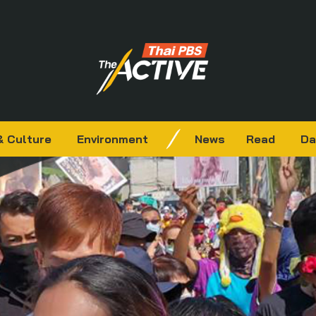
& Culture
Environment
News
Read
Da