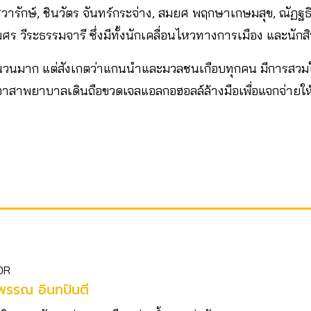
วารักษ์, ชินวัตร จันทร์กระจ่าง, สมยศ พฤกษาเกษมสุข, ณัฏฐธิดา
 วีระธรรมจารี ซึ่งมีทั้งนักเคลื่อนไหวทางการเมือง และนัก
วจำนวนมาก แต่สังเกตว่าแกนนำและมวลชนเกือบทุกคน มีการสวม
สาพยาบาลเดินถือขวดเจลแอลกอฮอลล์ล้างมือเพื่อแจกจ่ายให้ผู
OR
พรรณ อินทปันตี