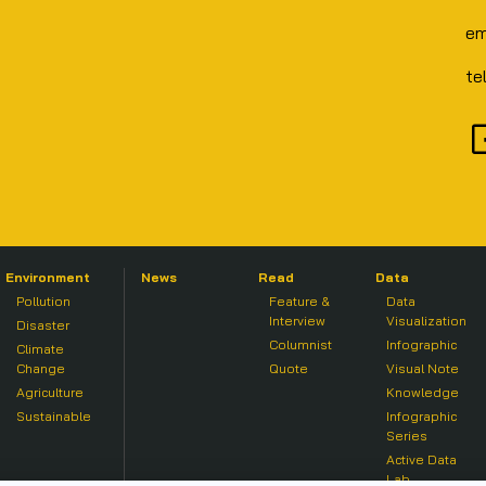
em
te
Environment
News
Read
Data
Pollution
Feature &
Data
Interview
Visualization
Disaster
Columnist
Infographic
Climate
Change
Quote
Visual Note
Agriculture
Knowledge
Sustainable
Infographic
Series
Active Data
Lab