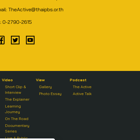
ail: TheActive@thaipbs.or.th
l: 0-2790-2615
Video
View
Podcast
Short Clip &
Gallery
The Active
Interview
Photo Essay
Active Talk
The Explainer
Learning
Journey
On The Road
Documentary
Series
Live & Public