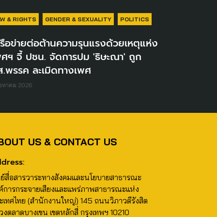
AW & RIGHTS
GENDER & SEXUALITY
POLITICS
รือข่ายต่อต้านความรุนแรงด้วยเหตุแห่ง
ศฯ จี้ ปชน. จัดการปม 'ธิษะณา' ถูก
ส.พรรค ละเมิดทางเพศ
ิงหาคม 2026
BOUT US & CONTACT US
dress:
นย์สื่อสารวาระทางสังคมและนโยบายสาธารณะ
ค์การกระจายเสียงและแพร่ภาพสาธารณะแห่ง
ะเทศไทย (สำนักงานใหญ่) 145 ถนนวิภาวดีรังสิต
วงตลาดบางเขน เขตหลักสี่ กรุงเทพฯ 10210