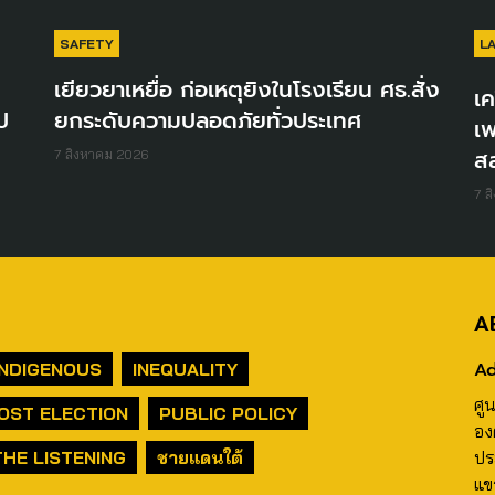
SAFETY
L
เยียวยาเหยื่อ ก่อเหตุยิงในโรงเรียน ศธ.สั่ง
เค
ป
ยกระดับความปลอดภัยทั่วประเทศ
เพ
ส
7 สิงหาคม 2026
7 ส
A
Ad
INDIGENOUS
INEQUALITY
ศู
OST ELECTION
PUBLIC POLICY
อง
THE LISTENING
ชายแดนใต้
ปร
แข