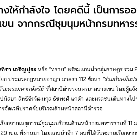
งให้กำลังใจ โดยคดีนี้ เป็นการอ
ขน จากกรณีชุมนุมหน้ากรมทหารราบท
นทิรา เจริญปุระ
หรือ “ทราย” พร้อมแกนนำกลุ่มราษฎร รวม 
ียก ประมวลกฎหมายอาญา มาตรา 112 ข้อหา
“ร่วมกันหมิ่นปร
ายพระมหากษัตริย์’
ที่สถานีตำรวจนครบาลบางเขน โดยผู้แจ้ง
้ง ปนัสยา สิทธิจิรวัฒนกุล ธัชพงศ์ แกดำ และมวลชนเดินทางไปร
รจัดเวทีปราศรัยบริเวณด้านหน้าสถานีตำรวจ
เรียกจากเหตุการณ์ชุมนุมบริเวณด้านหน้ากรมทหารราบที่ 11 
ี่ 29 พ.ย. ที่ผ่านมา โดยแกนนำอีก 7 คนที่ได้รับหมายเรียกจาก