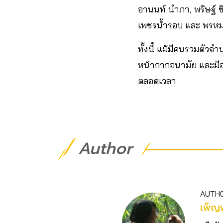
อานนท์ นำภา, พริษฐ์ ชิ
เพชรน้ำรอบ และ พรหมศร
ทั้งนี้ แม้มีคนรวมตั
หน้ากากอนามัย และมีอา
ตลอดเวลา
Author
AUTH
เพ็ญ