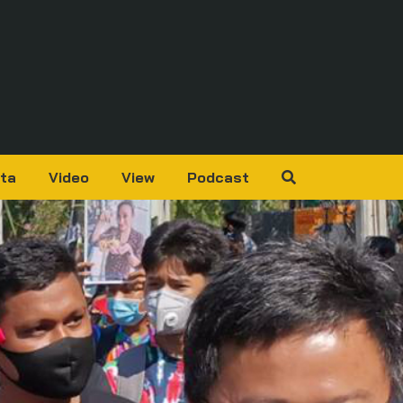
ta
Video
View
Podcast