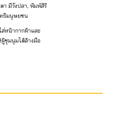
 มีวังปลา, พิมพ์สิริ
สิทธิมนุษยชน
ใส่หน้ากากผ้าและ
้ชุมนุมได้ล้างมือ