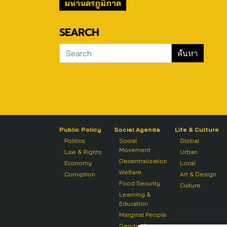
มหานครภูมิภาค
SEARCH
Public Policy
Social Agenda
Life & Culture
Politics
Social
Global
Movement
Law & Rights
Urban
Decentralization
Economy
Local
Welfare
Corruption
Art & Design
Food Security
Culture
Learning &
Education
Marginal People
Gender &