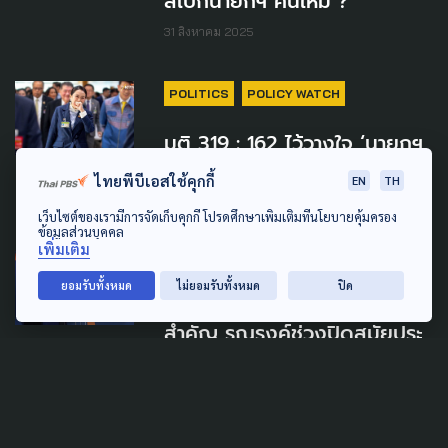
สเปกนายกฯ คนใหม่ ?
31 สิงหาคม 2025
POLITICS
POLICY WATCH
มติ 319 : 162 ไว้วางใจ ‘นายกฯ
แพทองธาร’
ไทยพีบีเอสใช้คุกกี้
EN
TH
26 มีนาคม 2025
เว็บไซต์ของเรามีการจัดเก็บคุกกี้ โปรดศึกษาเพิ่มเติมที่นโยบายคุ้มครอง
ข้อมูลส่วนบุคคล
เพิ่มเติม
POLITICS
ยอมรับทั้งหมด
ไม่ยอมรับทั้งหมด
ปิด
‘พริษฐ์’ เล็งดัน 7 ชุดกฎหมาย
สำคัญ รณรงค์ช่วงปิดสมัยประ
ชุมสภาฯ
4 พฤศจิกายน 2024