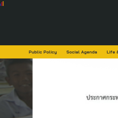
Public Policy
Social Agenda
Life 