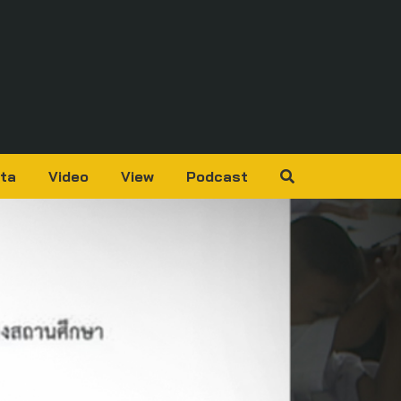
ta
Video
View
Podcast