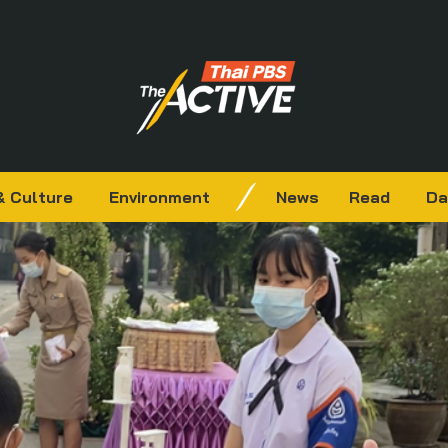
& Culture
Environment
News
Read
Da