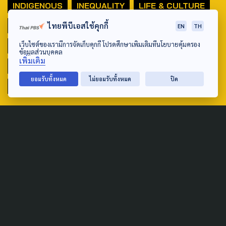
INDIGENOUS
INEQUALITY
LIFE & CULTURE
POLICY WATCH
POST ELECTION
ไทยพีบีเอสใช้คุกกี้
EN
TH
เว็บไซต์ของเรามีการจัดเก็บคุกกี้ โปรดศึกษาเพิ่มเติมที่นโยบายคุ้มครอง
PUBLIC POLICY
SOCIAL AGENDA
ข้อมูลส่วนบุคคล
เพิ่มเติม
THAIPROTESTS
THE LISTENING
ชายแดนใต้
ยอมรับทั้งหมด
ไม่ยอมรับทั้งหมด
ปิด
มหานครภูมิภาค
SEARCH
ABOUT US & CONTACT US
Address:
ศูนย์สื่อสารวาระทางสังคมและนโยบายสาธารณะ องค์การกระจาย
เสียงและแพร่ภาพสาธารณะแห่งประเทศไทย (สำนักงานใหญ่) 145