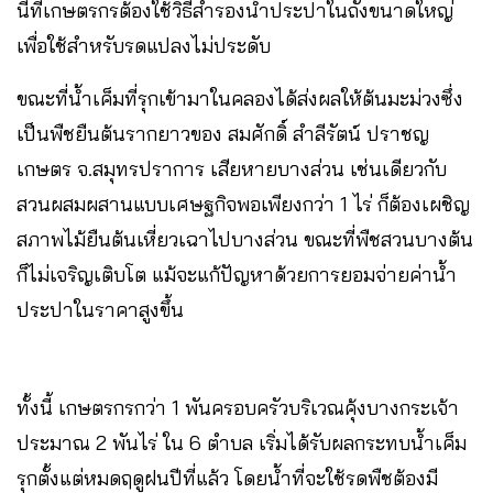
นี้ที่เกษตรกรต้องใช้วิธีสำรองน้ำประปาในถังขนาดใหญ่
เพื่อใช้สำหรับรดแปลงไม่ประดับ
ขณะที่น้ำเค็มที่รุกเข้ามาในคลองได้ส่งผลให้ต้นมะม่วงซึ่ง
เป็นพืชยืนต้นรากยาวของ สมศักดิ์ สำลีรัตน์ ปราชญ
เกษตร จ.สมุทรปราการ เสียหายบางส่วน เช่นเดียวกับ
สวนผสมผสานแบบเศษฐกิจพอเพียงกว่า 1 ไร่ ก็ต้องเผชิญ
สภาพไม้ยืนต้นเหี่ยวเฉาไปบางส่วน ขณะที่พืชสวนบางต้น
ก็ไม่เจริญเติบโต แม้จะแก้ปัญหาด้วยการยอมจ่ายค่าน้ำ
ประปาในราคาสูงขึ้น
ทั้งนี้ เกษตรกรกว่า 1 พันครอบครัวบริเวณคุ้งบางกระเจ้า
ประมาณ 2 พันไร่ ใน 6 ตำบล เริ่มได้รับผลกระทบน้ำเค็ม
รุกตั้งแต่หมดฤดูฝนปีที่แล้ว โดยน้ำที่จะใช้รดพืชต้องมี