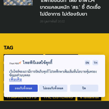
'แพทย์ชนบท' เผย ยาฟาวิฯ
ขาดแคลนหนัก ​'สธ.' ชี้ ติดเชื้อ
ไม่มีอาการ ไม่ต้องรับยา
26 กุมภาพันธ์ 2022
TAG
ACTIVE DATA LAB
ENVIRONMENT
ไทยพีบีเอสใช้คุกกี้
EN
TH
INDIGENOUS
INEQUALITY
LIFE & CULTURE
เว็บไซต์ของเรามีการจัดเก็บคุกกี้ โปรดศึกษาเพิ่มเติมที่นโยบายคุ้มครอง
ข้อมูลส่วนบุคคล
POLICY WATCH
POST ELECTION
เพิ่มเติม
PUBLIC POLICY
SOCIAL AGENDA
ยอมรับทั้งหมด
ไม่ยอมรับทั้งหมด
ปิด
THAIPROTESTS
THE LISTENING
ชายแดนใต้
มหานครภูมิภาค