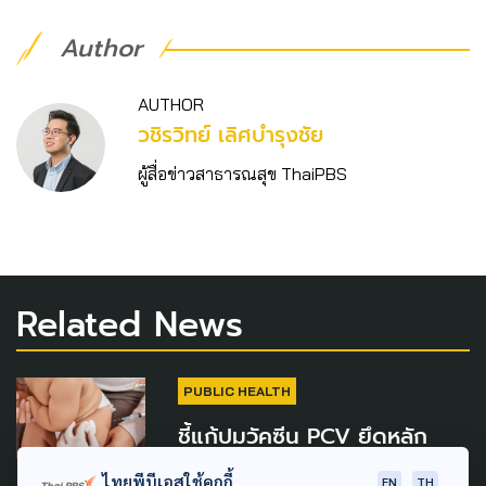
Author
AUTHOR
วชิร​วิทย์​ เลิศบำรุงชัย
ผู้สื่อข่าวสาธารณสุข ThaiPBS
Related News
PUBLIC HEALTH
ชี้แก้ปมวัคซีน PCV ยึดหลัก
ขนาดปัญหา–ความรุนแรงโรค–
ไทยพีบีเอสใช้คุกกี้
EN
TH