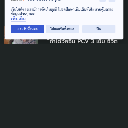
ประสิทธิผลการป้องกัน
เว็บไซต์ของเรามีการจัดเก็บคุกกี้ โปรดศึกษาเพิ่มเติมที่นโยบายคุ้มครอง
20 กุมภาพันธ์ 2026
ข้อมูลส่วนบุคคล
เพิ่มเติม
ยอมรับทั้งหมด
ไม่ยอมรับทั้งหมด
ปิด
PUBLIC HEALTH
“ถ้าได้วัคซีน PCV 3 เข็ม ชีวิต
ลูกอาจไม่เป็นแบบนี้” แม่เปิดใจ
หลังลูกน้อยป่วย IPD จนเกือบ
ไม่รอด
20 กุมภาพันธ์ 2026
PUBLIC HEALTH
เปิดเบื้องลึก บอร์ด สปสช. ถก
เดือดปมฉีด 'วัคซีน PCV' เด็ก
3 กุมภาพันธ์ 2026