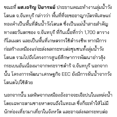
ขณะที่
ผศ.เจริญ ปิยารมย์
ประธานคณะทำงานลุ่มน้ำวัง
โตนด จ.จันทบุรี กล่าวว่า พื้นที่ที่จะขออาญาบัตรพิเศษแร่
ทองคำเป็นพื้นที่ต้นน้ำวังโตนด ซึ่งเป็นแม่น้ำสายสำคัญ
ทางตะวันตกของ จ.จันทบุรี ที่กินเนื้อที่กว่า 1,700 ตาราง
กิโลเมตร และเป็นพื้นที่เกษตรกรใช้ดำรงชีพ หากมีการ
ก่อสร้างเหมืองแร่จะส่งผลกระทบต่อชุมชนทั้งลุ่มน้ำวัง
โตนด รวมไปถึงโครงการศูนย์ศึกษาการพัฒนาอ่าวคุ้ง
กระเบนอันเนื่องมาจากพระราชดำริ จ.จันทบุรี นอกจาก
นั้น โครงการพัฒนาเศรษฐกิจ EEC ยังมีการผันน้ำจากวัง
โตนดไปใช้ด้วย
นอกจากนั้น มลพิษจากเหมืองยังอาจจะเจือปนในแหล่งน้ำ
โดยเฉพาะตามชายหาดจนถึงในทะเล ซึ่งก็จะทำให้ไม่มี
นักท่องเที่ยวมาเที่ยวในจังหวัด และอาจส่งผลกระทบต่อ