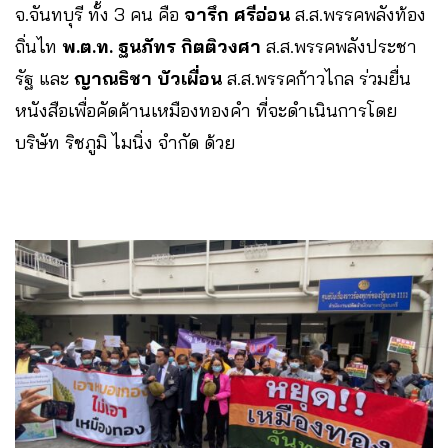
จ.จันทบุรี ทั้ง 3 คน คือ
จารึก ศรีอ่อน
ส.ส.พรรคพลังท้อง
ถิ่นไท
พ.ต.ท. ฐนภัทร กิตติวงศา
ส.ส.พรรคพลังประชา
รัฐ และ
ญาณธิชา บัวเผื่อน
ส.ส.พรรคก้าวไกล ร่วมยื่น
หนังสือเพื่อคัดค้านเหมืองทองคำ ที่จะดำเนินการโดย
บริษัท ริชภูมิ ไมนิ่ง จำกัด ด้วย