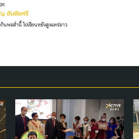
OR
ญ อันชัยศรี
ากินพอส่ำนี้ ไปเรียนหยังสูงแทร่อาว