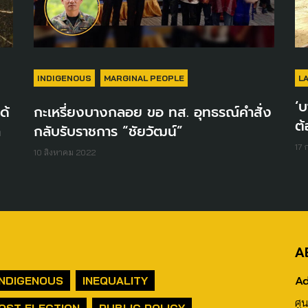
INDIGENOUS
MARGINAL PEOPLE
L
‘บ
ด้
กะเหรี่ยงบางกลอย ขอ ทส. อุทธรณ์คำสั่ง
ต้
ำ
กลับรับราชการ “ชัยวัฒน์”
17
10 สิงหาคม 2022
A
Ad
INDIGENOUS
INEQUALITY
ศู