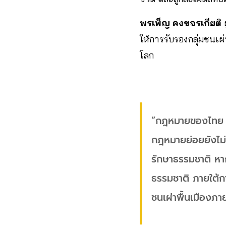
พรเพ็ญ คงขจรเกียติ
ผ
ให้การรับรองกลุ่มชนเผ่
โลก
“กฎหมายของไทย รว
กฎหมายย่อยยังไม่เ
รักษาธรรมชาติ หา
ธรรมชาติ ภายใต้กา
ชนเผ่าพื้นเมืองภ