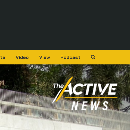
ta
Video
View
Podcast