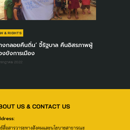
AW & RIGHTS
างกลอยคืนถิ่น’ จี้รัฐบาล คืนอิสรภาพผู้
องขังการเมือง
 กรกฎาคม 2022
BOUT US & CONTACT US
dress:
นย์สื่อสารวาระทางสังคมและนโยบายสาธารณะ