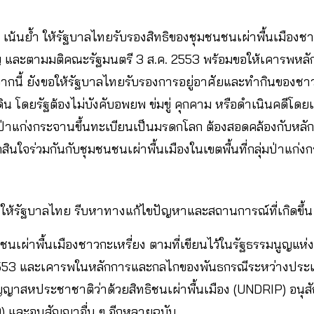
อ เน้นย้ำ ให้รัฐบาลไทยรับรองสิทธิของชุมชนชนเผ่าพื้นเมืองชา
ูญ และตามมติคณะรัฐมนตรี 3 ส.ค. 2553 พร้อมขอให้เคารพหล
กนี้ ยังขอให้รัฐบาลไทยรับรองการอยู่อาศัยและทำกินของชาวบ
น โดยรัฐต้องไม่บังคับอพยพ ข่มขู่ คุกคาม หรือดำเนินคดีโดย
่าแก่งกระจานขึ้นทะเบียนเป็นมรดกโลก ต้องสอดคล้องกับหลัก
ินใจร่วมกันกับชุมชนชนเผ่าพื้นเมืองในเขตพื้นที่กลุ่มป่าแก่
งให้รัฐบาลไทย รีบหาทางแก้ไขปัญหาและสถานการณ์ที่เกิดขึ้น อย
นชนเผ่าพื้นเมืองชาวกะเหรี่ยง ตามที่เขียนไว้ในรัฐธรรมนูญแ
2553 และเคารพในหลักการและกลไกของพันธกรณีระหว่างประเท
ิญญาสหประชาชาติว่าด้วยสิทธิชนเผ่าพื้นเมือง (UNDRIP) อน
 และอนุสัญญาอื่น ๆ อีกหลายฉบับ