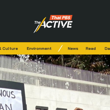
& Culture
Environment
News
Read
Da