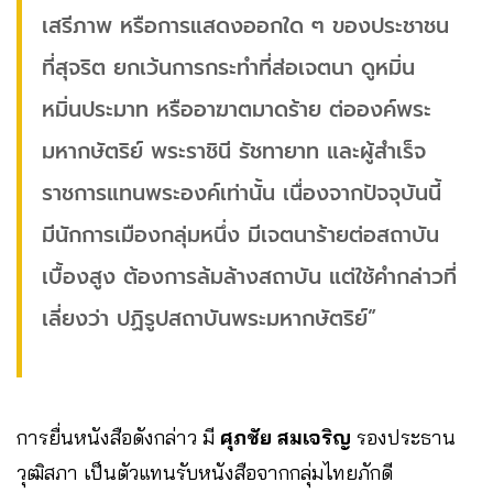
เสรีภาพ หรือการแสดงออกใด ๆ ของประชาชน
ที่สุจริต ยกเว้นการกระทำที่ส่อเจตนา ดูหมิ่น
หมิ่นประมาท หรืออาฆาตมาดร้าย ต่อองค์พระ
มหากษัตริย์ พระราชินี รัชทายาท และผู้สำเร็จ
ราชการแทนพระองค์เท่านั้น เนื่องจากปัจจุบันนี้
มีนักการเมืองกลุ่มหนึ่ง มีเจตนาร้ายต่อสถาบัน
เบื้องสูง ต้องการล้มล้างสถาบัน แต่ใช้คำกล่าวที่
เลี่ยงว่า ปฏิรูปสถาบันพระมหากษัตริย์”
การยื่นหนังสือดังกล่าว มี
ศุภชัย สมเจริญ
รองประธาน
วุฒิสภา เป็นตัวแทนรับหนังสือจากกลุ่มไทยภักดี