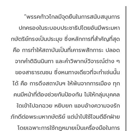
“พรรคก้าวไกลมีจุดยืนในการสนับสนุนการ
ปกครองในระบอบประชาธิปไตยอันมีพระมหา
กษัตริย์ทรงเป็นประมุข ซึ่งหลักการที่สำคัญที่สุด
คือ การทำให้สถาบันเป็นที่เคารพสักการะ ปลอด
จากคำติฉินนินทา และคำวิพากษ์วิจารณ์ต่าง ๆ
ของสาธารณชน ซึ่งหนทางเดียวที่จะทำเช่นนั้น
ได้ คือ การดึงสถาบันฯ ให้พ้นจากการเมือง ทุก
คนมีหน้าที่ต้องช่วยกันป้องกัน ไม่ให้กลุ่มบุคคล
ใดเข้าไปฉกฉวย หยิบยก แอบอ้างความจงรัก
ภักดีต่อพระมหากษัตริย์ แต่นำไปใช้โจมตีอีกฝ่าย
โดยเฉพาะการใช้กฎหมายเป็นเครื่องมือในการ