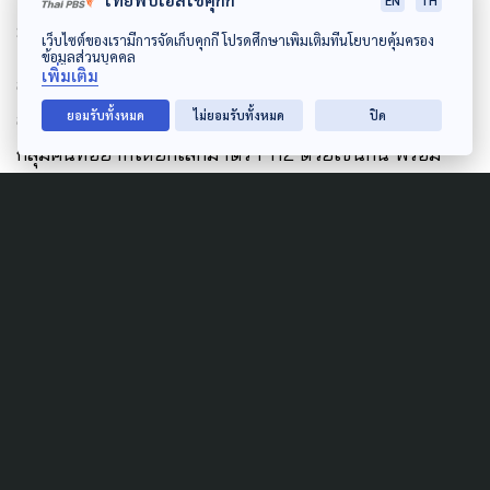
ไทยพีบีเอสใช้คุกกี้
EN
TH
มหากษัตริย์ เพียงแต่เป็นการปรับปรุงให้เข้ากับยุคสมัย
เว็บไซต์ของเรามีการจัดเก็บคุกกี้ โปรดศึกษาเพิ่มเติมที่นโยบายคุ้มครอง
ข้อมูลส่วนบุคคล
เพิ่มเติม
ส่วนที่มีกลุ่มไทยภักดีมายื่นคัดค้าน เป็นเรื่องปกติ ที่เป็น
สิทธิจะเห็นด้วยหรือไม่ และยอมรับว่ากฎหมายนี้ไม่ถูกใจ
ยอมรับทั้งหมด
ไม่ยอมรับทั้งหมด
ปิด
กลุ่มคนที่อยากให้ยกเลิกมาตรา 112 ด้วยเช่นกัน พร้อม
ยืนยันว่า ไม่กังวลหากถูกยุบพรรค เพราะการยุบพรรคเกิด
ขึ้นได้ก็แก้ไขกันไป แต่ยืนยันว่าเป็นการปกป้องเสรีภาพ
ของประชาชนที่ถูกคุมคาม ทั้งนี้หลังกฎหมายเข้าสภาฯ คง
ต้องพูดคุยกับพรรคร่วมฝ่ายค้านอย่างมีวุฒิภาวะอีกครั้ง