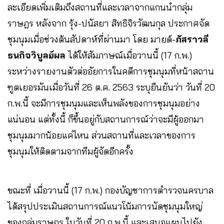
ละเอียดเพิ่มเติมถึงสถานที่และเวลาจากแกนนำกลุ่ม
ราษฎร หลังจาก รุ้ง-ปนัสยา สิทธิจิรวัฒนกุล ประกาศจัด
ชุมนุมเมื่อช่วงต้นสัปดาห์ที่ผ่านมา โดย มายด์-
ภัสราวลี
ธนกิจวิบูลย์ผล
ได้ให้สัมภาษณ์เมื่อวานนี้ (17 ก.พ.)
ระหว่างรายงานตัวต่ออัยการในคดีการชุมนุมที่หน้าสถาน
ฑูตเยอรมันเมื่อวันที่ 26 ต.ค. 2563 ระบุยืนยันว่า วันที่ 20
ก.พ.นี้ จะมีการชุมนุมและเห็นพลังของการชุมนุมอย่าง
แน่นอน แต่ทั้งนี้ ก็ขึ้นอยู่กับสถานการณ์ว่าจะมีผู้ออกมา
ชุมนุมมากน้อยแค่ไหน ส่วนสถานที่และเวลาของการ
ชุมนุมให้ติดตามจากทีมผู้จัดอีกครั้ง
ขณะที่ เมื่อวานนี้ (17 ก.พ.) กองบัญชาการตำรวจนครบาล
ได้สรุปประเมินสถานการณ์แนวโน้มการนัดชุมนุมใหญ่
ของกลุ่มราษฏร ในวันที่ 20 ก.พ.นี้ และเสนอแผนไปยัง