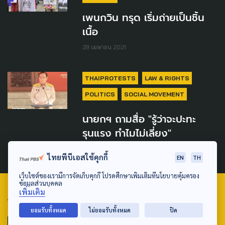
เพนกวิน ทรุด เริ่มถ่ายเป็นชิ้น
เนื้อ
29 เมษายน 2021
THAIPROTESTS
LAW & RIGHTS
POLITICS
SOCIAL MOVEMENT
นายกฯ ถามสื่อ "รู้ว่าจะปะทะ
รุนแรง ทำไมไม่เลี่ยง"
22 มีนาคม 2021
ไทยพีบีเอสใช้คุกกี้
EN
TH
เว็บไซต์ของเรามีการจัดเก็บคุกกี้ โปรดศึกษาเพิ่มเติมที่นโยบายคุ้มครอง
ข้อมูลส่วนบุคคล
เพิ่มเติม
TAG
ยอมรับทั้งหมด
ไม่ยอมรับทั้งหมด
ปิด
ACTIVE DATA LAB
ENVIRONMENT