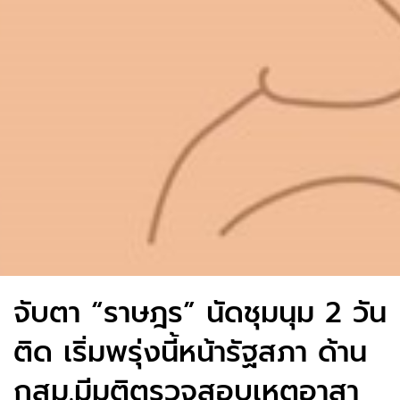
จับตา “ราษฎร” นัดชุมนุม 2 วัน
ติด เริ่มพรุ่งนี้หน้ารัฐสภา ด้าน
กสม.มีมติตรวจสอบเหตุอาสา