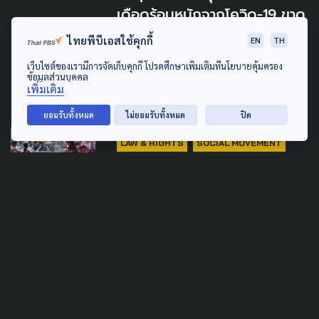
เดือดร้อนหนักจากโควิด-19 ขาด
อาหาร ขาดรายได้ ขาดการมีส่วน
ไทยพีบีเอสใช้คุกกี้
EN
TH
ร่วมแก้ไขปัญหา
เว็บไซต์ของเรามีการจัดเก็บคุกกี้ โปรดศึกษาเพิ่มเติมที่นโยบายคุ้มครอง
30 กันยายน 2021
ข้อมูลส่วนบุคคล
เพิ่มเติม
ยอมรับทั้งหมด
ไม่ยอมรับทั้งหมด
ปิด
COVID-19
INDIGENOUS
LAW & RIGHTS
SOCIAL MOVEMENT
"เครือข่ายชาวเล" ห่วง โควิด-19
รุกชุมชนราไวย์ ภูเก็ตยังวิกฤต
ตัวเลขติดเชื้อสะสมรวมกว่า
240 คน
25 กันยายน 2021