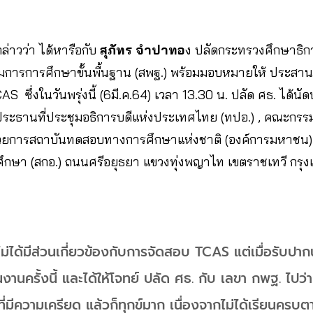
ล่าวว่า ได้หารือกับ
สุภัทร จำปาทอ
ง ปลัดกระทรวงศึกษาธิ
ารการศึกษาขั้นพื้นฐาน (สพฐ.) พร้อมมอบหมายให้ ประสานกั
S ซึ่งในวันพรุ่งนี้ (6มี.ค.64) เวลา 13.30 น. ปลัด ศธ. ได้นัด
ประธานที่ประชุมอธิการบดีแห่งประเทศไทย (ทปอ.) , คณะกรร
วยการสถาบันทดสอบทางการศึกษาแห่งชาติ (องค์การมหาชน) (
กษา (สกอ.) ถนนศรีอยุธยา แขวงทุ่งพญาไท เขตราชเทวี กรุ
ไม่ได้มีส่วนเกี่ยวข้องกับการจัดสอบ TCAS แต่เมื่อรับปาก
งานครั้งนี้ และได้ให้โจทย์ ปลัด ศธ. กับ เลขา กพฐ. ไปว่
ี่มีความเครียด แล้วก็ทุกข์มาก เนื่องจากไม่ได้เรียนคร