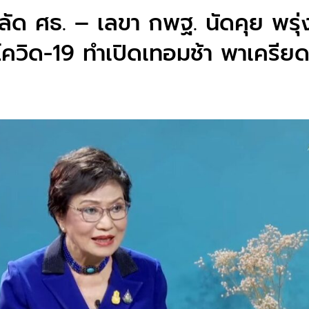
ด ศธ. – เลขา กพฐ. นัดคุย พรุ่งน
โควิด-19 ทำเปิดเทอมช้า พาเครียด 