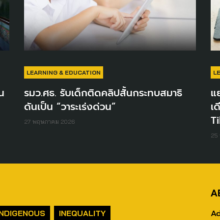
LEARNING & EDUCATION
L
น
รมว.ศธ. รับเด็กติดคลิปสั้นกระทบสมาธิ
แย
ดันเป็น “วาระเร่งด่วน”
เด
T
27 พฤษภาคม 2026
25
A
Ad
INDIGENOUS
INEQUALITY