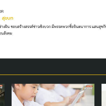
OR
ร สุขบท
ช่างฝัน ชอบสร้างสรรค์ข่าวเชิงบวก มีพรรคพวกชื่อจินตนาการ แสนสุขก
่อนสังคม