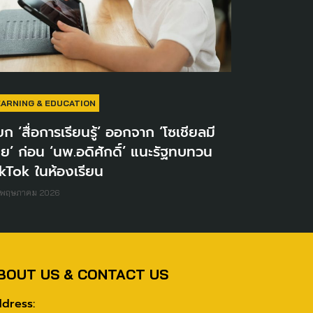
EARNING & EDUCATION
ก ‘สื่อการเรียนรู้’ ออกจาก ‘โซเชียลมี
ีย’ ก่อน ‘นพ.อดิศักดิ์’ แนะรัฐทบทวน
ikTok ในห้องเรียน
 พฤษภาคม 2026
BOUT US & CONTACT US
dress: