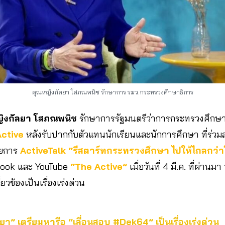
คุณหญิงกัลยา โสภณพนิช รักษาการ รมว.กระทรวงศึกษาธิการ
ิงกัลยา โสภณพนิช
รักษาการรัฐมนตรีว่าการกระทรวงศึกษา
ctive
หลังรับปากกับตัวแทนนักเรียนและนักการศึกษา ที่ร่ว
ายการ
ActiveTalk “รีสตาร์ทกระทรวงศึกษา ไปให้ไกลกว่า
ook และ YouTube
“The Active”
เมื่อวันที่
4
มี
.
ค
.
ที่ผ่านมา
่ยวข้องเป็นเรื่องเร่งด่วน
า” เตรียมหารือ “เลื่อนสอบ #Dek64” เป็นเรื่องเร่งด่วน