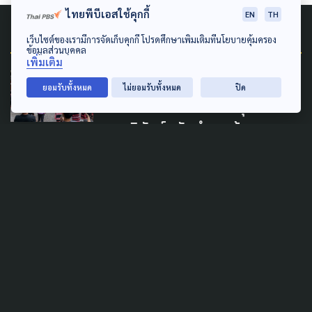
ไทยพีบีเอสใช้คุกกี้
EN
TH
Related News
เว็บไซต์ของเรามีการจัดเก็บคุกกี้ โปรดศึกษาเพิ่มเติมที่นโยบายคุ้มครอง
ข้อมูลส่วนบุคคล
เพิ่มเติม
MARGINAL PEOPLE
ยอมรับทั้งหมด
ไม่ยอมรับทั้งหมด
ปิด
เดินหน้า ขึ้นทะเบียนกลุ่ม
ชาติพันธุ์ จัดทำฐานข้อมูล
สำคัญ เคลื่อนนโยบายคุ้มครอง
สิทธิและส่งเสริมวิถีชีวิต
1 สิงหาคม 2026
LAW & RIGHTS
LOCAL
MARGINAL PEOPLE
นายอำเภออุ้มผาง แจงปม
'สถานะบุคคล' คนชายแดน ย้ำ