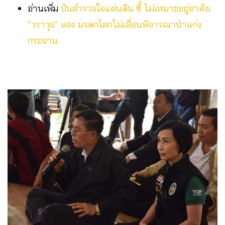
อ่านเพิ่ม
บินสำรวจใจแผ่นดิน ชี้ ไม่เหมาะอยู่อาศัย​
“วราวุธ” แจง มรดกโลกไม่เลื่อนพิจารณา​ป่าแก่ง
กระจาน