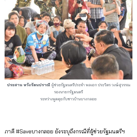
ประสาน หวังรัตนปราณี
ผู้ช่วยรัฐมนตรีประจำ พลเอก ประวิตร วงษ์สุวรรณ
รองนายกรัฐมนตรี
ระหว่างพูดคุยกับชาวบ้านบางกลอย
ภาคี #Saveบางกลอย ยังระบุถึงกรณีที่ผู้ช่วยรัฐมนตรีฯ