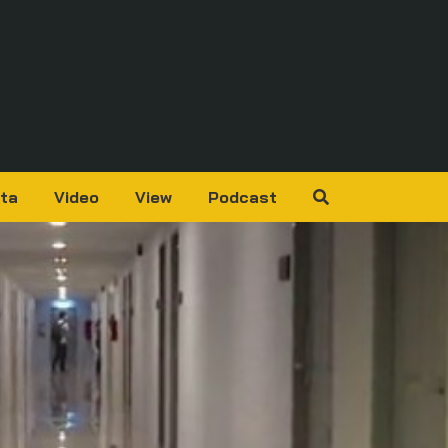
ta
Video
View
Podcast