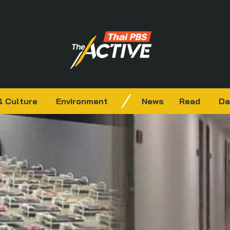
& Culture
Environment
News
Read
Da