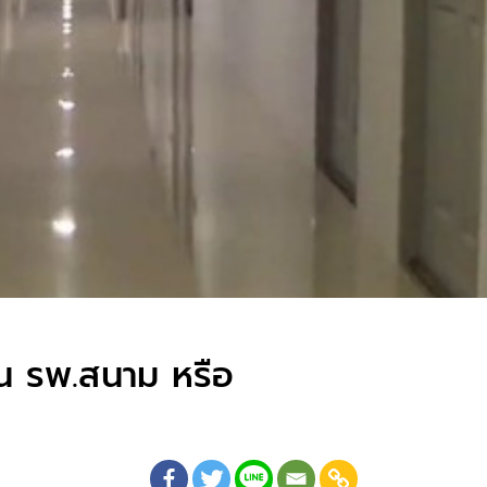
อน รพ.สนาม​ หรือ​