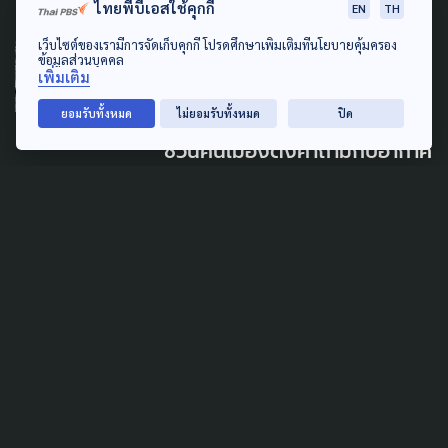
ไทยพีบีเอสใช้คุกกี้
EN
TH
เว็บไซต์ของเรามีการจัดเก็บคุกกี้ โปรดศึกษาเพิ่มเติมที่นโยบายคุ้มครอง
SOCIAL MOVEMENT
LAW & RIGHTS
ข้อมูลส่วนบุคคล
เพิ่มเติม
URBAN
ยอมรับทั้งหมด
ไม่ยอมรับทั้งหมด
ปิด
“หายใจอากาศเหี้ยๆ” กิจกรรม
ชวนคนเมืองตั้งคำถามกับอากาศ
ที่เราไม่ได้เลือกเอง
9 สิงหาคม 2026
LAW & RIGHTS
MARGINAL PEOPLE
กลุ่มชาติพันธุ์-ชนเผ่าพื้นเมือง
ทั่วประเทศ ประกาศเจตนารมณ์
ร่วมขับเคลื่อน พ.ร.บ.คุ้มครอง
วิถีชีวิตกลุ่มชาติพันธุ์
9 สิงหาคม 2026