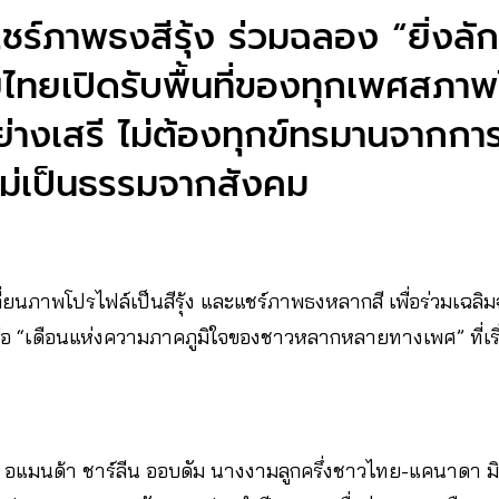
ชร์ภาพธงสีรุ้ง ร่วมฉลอง “ยิ่งลั
ไทยเปิดรับพื้นที่ของทุกเพศสภาพ
งเสรี ไม่ต้องทุกข์ทรมานจากการ
งไม่เป็นธรรมจากสังคม
่ยนภาพโปรไฟล์เป็นสีรุ้ง และแชร์ภาพธงหลากสี เพื่อร่วมเฉลิ
“เดือนแห่งความภาคภูมิใจของชาวหลากหลายทางเพศ” ที่เริ่มต้น
่าง อแมนด้า ชาร์ลีน ออบดัม นางงามลูกครึ่งชาวไทย-แคนาดา มิ