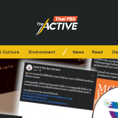
& Culture
Environment
News
Read
Da