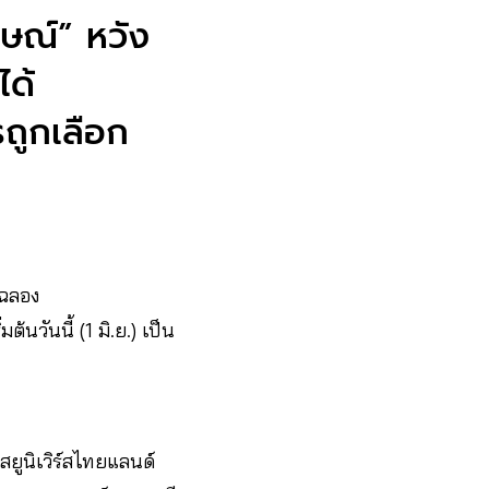
กษณ์” หวัง
ได้
ถูกเลือก
มฉลอง
วันนี้ (1 มิ.ย.) เป็น
สยูนิเวิร์สไทยแลนด์