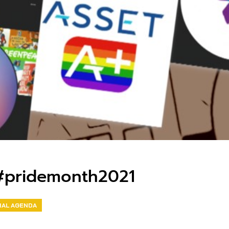
รก #pridemonth2021
IAL AGENDA