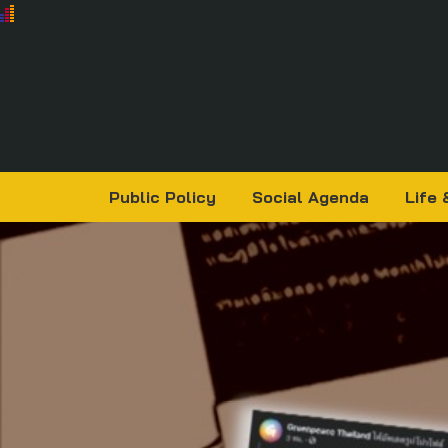
Public Policy
Social Agenda
Life 