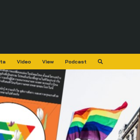
ta
Video
View
Podcast