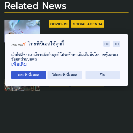
Related News
COVID-19
SOCIAL AGENDA
รัฐต้องกล้าพูดความจริง! ปรับ
ไทยพีบีเอสใช้คุกกี้
EN
TH
ความคาดหวัง ผู้ป่วยโควิด เข้า
ถึงระบบ HI
เว็บไซต์ของเรามีการจัดเก็บคุกกี้ โปรดศึกษาเพิ่มเติมที่นโยบายคุ้มครอง
ข้อมูลส่วนบุคคล
เพิ่มเติม
12 มกราคม 2022
ยอมรับทั้งหมด
ไม่ยอมรับทั้งหมด
ปิด
COVID-19
SOCIAL AGENDA
รื้อถอนความกลัวโควิด-19 ด้วย
ความรู้ สู่ชีวิตวิถีใหม่
23 ธันวาคม 2021