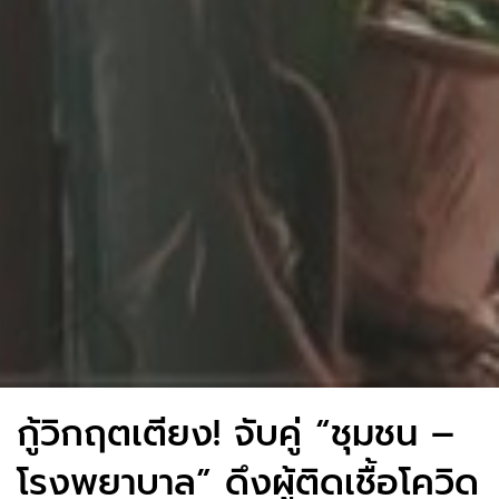
กู้วิกฤตเตียง! จับคู่ “ชุมชน –
โรงพยาบาล” ดึงผู้ติดเชื้อโควิด