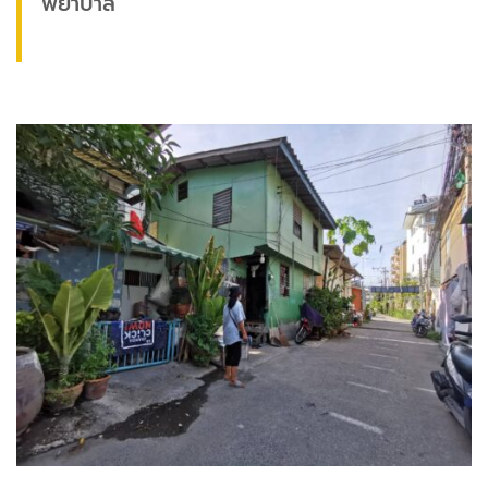
พยาบาล”