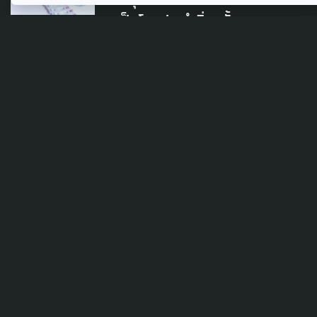
'อนุทิน' ถก คกก.จัดการโควิด
เป็นโรคประจำถิ่นครั้งแรก คาด
ปลาย พ.ค. อาจลดระดับเตือน
ภัย
12 พฤษภาคม 2022
TAG
ACTIVE DATA LAB
ENVIRONMENT
INDIGENOUS
INEQUALITY
LIFE & CULTURE
POLICY WATCH
POST ELECTION
PUBLIC POLICY
SOCIAL AGENDA
THAIPROTESTS
THE LISTENING
ชายแดนใต้