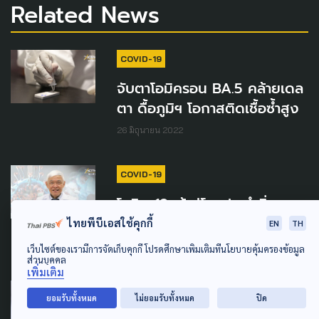
Related News
COVID-19
จับตาโอมิครอน BA.5 คล้ายเดล
ตา ดื้อภูมิฯ โอกาสติดเชื้อซ้ำสูง
26 มิถุนายน 2022
COVID-19
โควิด-19 เข้าสู่โรคประจำถิ่น
ท่ามกลางระบาดอีกระลอก
ไทยพีบีเอสใช้คุกกี้
EN
TH
26 มิถุนายน 2022
เว็บไซต์ของเรามีการจัดเก็บคุกกี้ โปรดศึกษาเพิ่มเติมที่นโยบายคุ้มครองข้อมูล
ส่วนบุคคล
เพิ่มเติม
COVID-19
ยอมรับทั้งหมด
ไม่ยอมรับทั้งหมด
ปิด