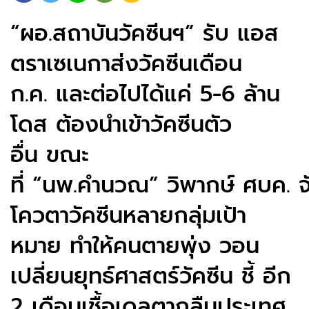
“ผอ.สถาบันวัคซีนฯ” รับ แอส
ตราเซเนกาส่งวัคซีนเดือน
ก.ค. และต่อไปได้แค่ 5-6 ล้าน
โดส ต้องนำเข้าวัคซีนตัว
อื่น ขณะ
ที่ “นพ.คำนวณ” วิพากษ์ ศบค. จ
โควตาวัคซีนหลายกลุ่มเป้า
หมาย ทำให้คนตายพุ่ง วอน
เปลี่ยนยุทธ์ศาสตร์วัคซีน ชี้ อีก
2 เดือนเชื้อเดลตากลืนประเทศ