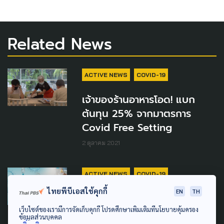
Related News
ACTIVE NEWS
COVID-19
เจ้าของร้านอาหารโอด! แบก
ต้นทุน 25% จากมาตรการ
Covid Free Setting
2 ตุลาคม 2021
ACTIVE NEWS
COVID-19
ไทยพีบีเอสใช้คุกกี้
EN
TH
ปลดล็อก ‘ไฟเซอร์’ จากวัคซีน
เว็บไซต์ของเรามีการจัดเก็บคุกกี้ โปรดศึกษาเพิ่มเติมที่นโยบายคุ้มครอง
ฉุกเฉิน ความหวังสร้างภูมิคุ้มกัน
ข้อมูลส่วนบุคคล