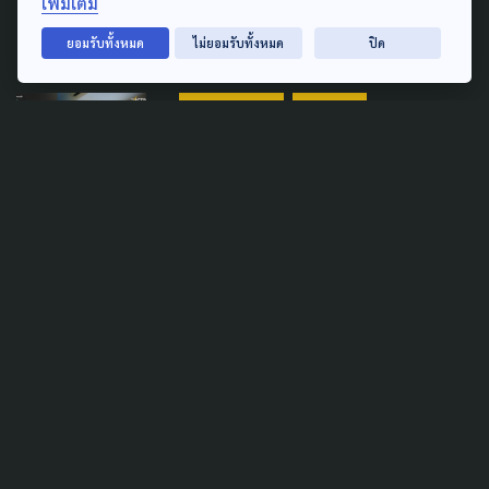
หมู่
เพิ่มเติม
25 สิงหาคม 2021
ยอมรับทั้งหมด
ไม่ยอมรับทั้งหมด
ปิด
ACTIVE NEWS
COVID-19
เทียบข้อมูล “ธนาธร” - “สธ.”
มองวิกฤตโควิด-19
7 สิงหาคม 2021
TAG
ACTIVE DATA LAB
ENVIRONMENT
INDIGENOUS
INEQUALITY
LIFE & CULTURE
POLICY WATCH
POST ELECTION