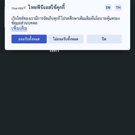
ไทยพีบีเอสใช้คุกกี้
EN
TH
สจล. เปิดศูนย์ศึกษามรดกดิน
เว็บไซต์ของเรามีการจัดเก็บคุกกี้ โปรดศึกษาเพิ่มเติมที่นโยบายคุ้มครอง
น้ำ ลม ไฟ เปิดมุมคิดพัฒนา
ข้อมูลส่วนบุคคล
เพิ่มเติม
เมืองยั่งยืน เชื่อมโยงผู้คน
ธรรมชาติ ฐานทรัพยากรของ
ยอมรับทั้งหมด
ไม่ยอมรับทั้งหมด
ปิด
โลก
14 พฤษภาคม 2022
COVID-19
LEARNING & EDUCATION
“ผู้บริหาร สจล.” สละเงินเดือน
ตั้งกองทุนช่วย นศ. ช่วงโค
วิด-19
8 กรกฎาคม 2021