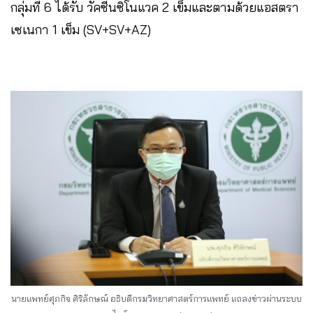
กลุ่มที่ 6 ได้รับ วัคซีนซิโนแวค 2 เข็มและตามด้วยแอสตรา
เซเนกา 1 เข็ม (SV+SV+AZ)
นายแพทย์ศุภกิจ ศิริลักษณ์ อธิบดีกรมวิทยาศาสตร์การแพทย์ แถลงข่าวผ่านระบบ