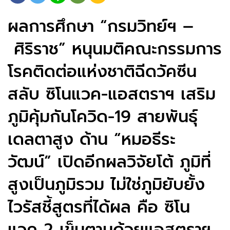
ผลการศึกษา “กรมวิทย์ฯ –
ศิริราช” หนุนมติคณะกรรมการ
โรคติดต่อแห่งชาติฉีดวัคซีน
สลับ ซิโนแวค-แอสตราฯ​ เสริม
ภูมิคุ้มกันโควิด-19 สายพันธุ์
เดลตาสูง ด้าน “หมอธีระ
วัฒน์” เปิดอีกผลวิจัยโต้ ภูมิที่
สูงเป็นภูมิรวม ไม่ใช่ภูมิยับยั้ง
ไวรัสชี้สูตรที่ได้ผล คือ ซิโน
แวค 2 เข็มตามด้วยแอสตราฯ