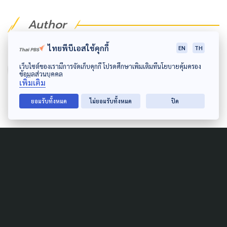
Author
ไทยพีบีเอสใช้คุกกี้
EN
TH
AUTHOR
วชิร​วิทย์​ เลิศบำรุงชัย
เว็บไซต์ของเรามีการจัดเก็บคุกกี้ โปรดศึกษาเพิ่มเติมที่นโยบายคุ้มครอง
ข้อมูลส่วนบุคคล
เพิ่มเติม
ผู้สื่อข่าวสาธารณสุข ThaiPBS
ยอมรับทั้งหมด
ไม่ยอมรับทั้งหมด
ปิด
Related News
COVID-19
สธ. ถามคนไทย ยังต้องการฉีด
วัคซีนโควิด อยู่ไหม ?