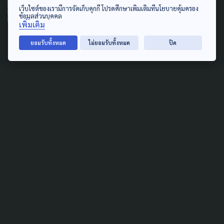
เว็บไซต์ของเรามีการจัดเก็บคุกกี้ โปรดศึกษาเพิ่มเติมที่นโยบายคุ้มครอง
ประกาศแล้ว! วันเลือกตั้งผู้ว่าฯก
ข้อมูลส่วนบุคคล
เพิ่มเติม
ทม. - นายกเมืองพัทยา
ยอมรับทั้งหมด
ไม่ยอมรับทั้งหมด
ปิด
14 มีนาคม 2022
ACTIVE NEWS
POLITICS
SOCIAL MOVEMENT
นักวิชาการชี้ รัฐบาลไม่เคาะเลือก
ตั้ง กทม. - พัทยา อาจมีเหตุผล
ทางการเมือง
7 กันยายน 2021
SOCIAL MOVEMENT
LAW & RIGHTS
POLITICS