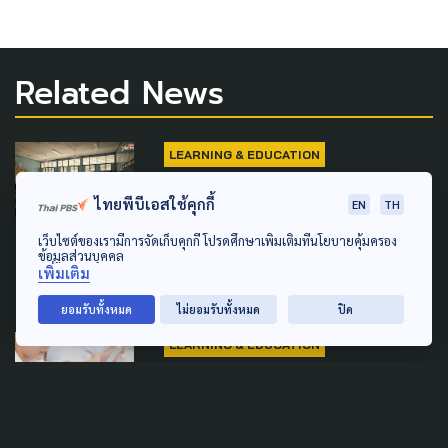
Related News
LEARNING & EDUCATION
"คณิต" ไม่ได้ยากเกินไป แต่
ไทยพีบีเอสใช้คุกกี้
EN
TH
ระบบการสอนต่างหากที่ทำให้เด็ก
เว็บไซต์ของเรามีการจัดเก็บคุกกี้ โปรดศึกษาเพิ่มเติมที่นโยบายคุ้มครอง
เรียนไม่เข้าใจ
ข้อมูลส่วนบุคคล
เพิ่มเติม
7 มิถุนายน 2026
ยอมรับทั้งหมด
ไม่ยอมรับทั้งหมด
ปิด
LEARNING & EDUCATION
รมว.ศธ. รับเด็กติดคลิปสั้น
กระทบสมาธิ ดันเป็น “วาระเร่ง
ด่วน”