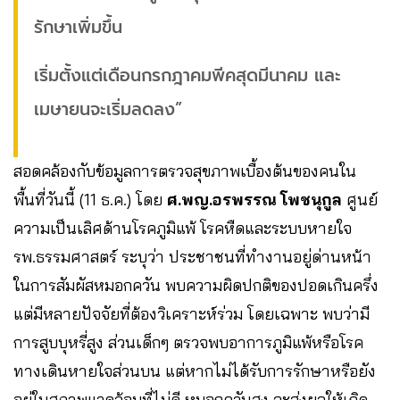
รักษาเพิ่มขึ้น
เริ่มตั้งแต่เดือนกรกฎาคมพีคสุดมีนาคม และ
เมษายนจะเริ่มลดลง”
สอดคล้องกับข้อมูลการตรวจสุขภาพเบื้องต้นของคนใน
พื้นที่วันนี้ (11 ธ.ค.) โดย
ศ.พญ.อรพรรณ โพชนุกูล
ศูนย์
ความเป็นเลิศด้านโรคภูมิแพ้ โรคหืดและระบบหายใจ
รพ.ธรรมศาสตร์ ระบุว่า ประชาชนที่ทำงานอยู่ด่านหน้า
ในการสัมผัสหมอกควัน พบความผิดปกติของปอดเกินครึ่ง
แต่มีหลายปัจจัยที่ต้องวิเคราะห์ร่วม โดยเฉพาะ พบว่ามี
การสูบบุหรี่สูง ส่วนเด็กๆ ตรวจพบอาการภูมิแพ้หรือโรค
ทางเดินหายใจส่วนบน แต่หากไม่ได้รับการรักษาหรือยัง
อยู่ในสภาพแวดล้อมที่ไม่ดี หมอกควันสูง จะส่งผลให้เกิด