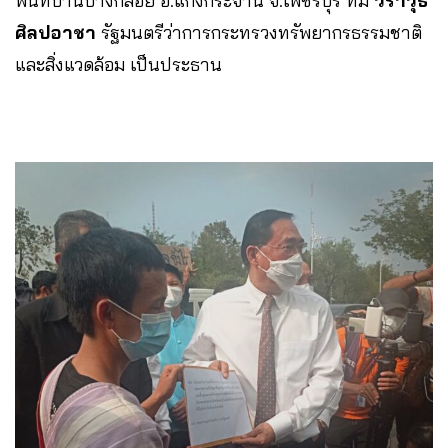
พื้นที่บ้านบางกลอย อ.แก่งกระจาน จ.เพชรบุรี ที่มี
วราวุธ
ศิลปอาชา
รัฐมนตรีว่าการกระทรวงทรัพยากรธรรมชาติ
และสิ่งแวดล้อม เป็นประธาน