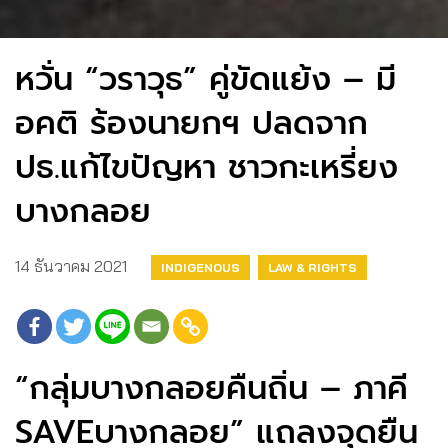
หวั่น “วราวุธ” คู่ขัดแย้ง – มี
อคติ ร้องนายกฯ ปลดจาก
ปธ.แก้ไขปัญหา ชาวกะเหรี่ยง
บางกลอย
14 ธันวาคม 2021
INDIGENOUS
LAW & RIGHTS
“กลุ่มบางกลอยคืนถิ่น – ภาคี
SAVEบางกลอย” แถลงจุดยืน