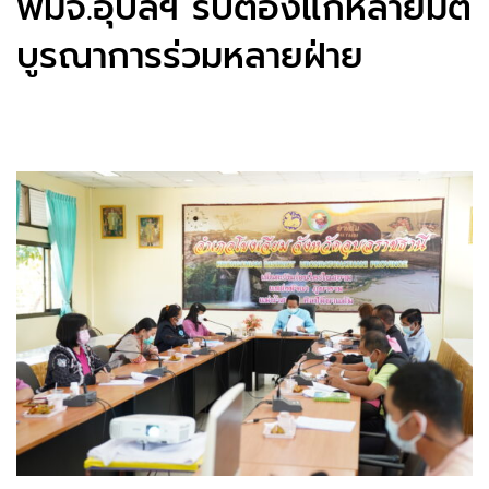
พมจ.อุบลฯ รับต้องแก้หลายมิติ
บูรณาการร่วมหลายฝ่าย