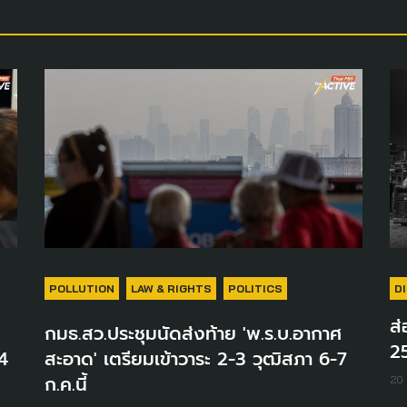
POLLUTION
LAW & RIGHTS
POLITICS
D
ส่
กมธ.สว.ประชุมนัดส่งท้าย 'พ.ร.บ.อากาศ
2
4
สะอาด' เตรียมเข้าวาระ 2-3 วุฒิสภา 6-7
ก.ค.นี้
20 