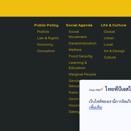
Public Policy
Social Agenda
Life & Culture
Politics
Social
Global
Movement
Law & Rights
Urban
Decentralization
Economy
Local
Welfare
Corruption
Art & Design
Food Security
Culture
Learning &
Education
Marginal People
Gender &
Sexuality
ไทยพีบีเอสใช้
Public Health
Covid-19
เว็บไซต์ของเรามีการจัดเก็
Housing
เพิ่มเติม
Safety