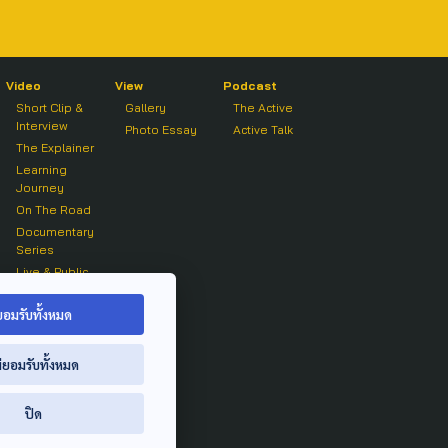
Video
View
Podcast
Short Clip &
Gallery
The Active
Interview
Photo Essay
Active Talk
The Explainer
Learning
Journey
On The Road
Documentary
Series
Live & Public
Forum
On air Clip
ยอมรับทั้งหมด
่ยอมรับทั้งหมด
ปิด
ย