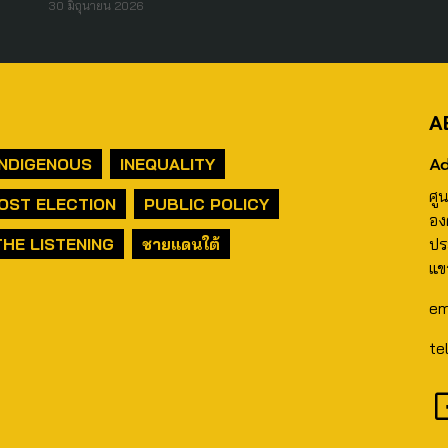
30 มิถุนายน 2026
A
Ad
INDIGENOUS
INEQUALITY
ศู
OST ELECTION
PUBLIC POLICY
อง
THE LISTENING
ชายแดนใต้
ปร
แข
em
te