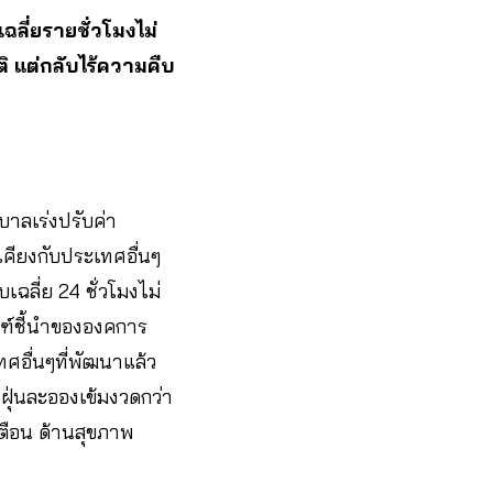
ลี่ยรายชั่วโมงไม่
ิ แต่กลับไร้ความคืบ
บาลเร่งปรับค่า
คียงกับประเทศอื่นๆ
ฉลี่ย 24 ชั่วโมงไม่
ณฑ์ชี้นําขององคการ
ทศอื่นๆที่พัฒนาแล้ว
นฝุ่นละอองเข้มงวดกว่า
ตือน ด้านสุขภาพ