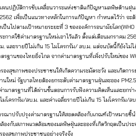
ผนปฏิบัติการขับเคลื่อนวาระแห่งชาติแก้ปัญหามลพิษด้านฝ
ธ์ 2562 เพื่อเป็นแนวทางหลักในการแก้ปัญหา กําหนดไว้ว่า จ
็นไปตามเป้าหมายระยะที่ 3 ขององค์การอนามัยโลก(WHO IT-
ระกาศใช้ค่ามาตรฐานใหม่เอาไว้แล้ว ตั้งแต่เดือนมกราคม 2564 ใ
. และรายปีไม่เกิน 15 ไมโครกรัม/ ลบ.ม. แต่จนบัดนี้ก็ยังไม่ได
าตรฐานของไทยยิ่งไกล จากค่ามาตรฐานที่เพิ่งปรับใหม่ของ W
้มครองสุขภาพของประชาชนให้เกิดความระมัดระวัง และเกิดกา
นใหม่ รัฐบาลไทยต้องยกระดับค่ามาตรฐานฝุ่นละออง PM2.5 ให
ามาตรฐานที่ได้ผ่านขั้นตอนการรับฟังความคิดเห็นและยกร่างเตร
 ไมโครกรัม/ลบ.ม. และค่าเฉลี่ยรายปีไม่เกิน 15 ไมโครกรัม/ลบ.
จารณาปรับปรุงค่ามาตรฐานให้สอดคล้องกับเกณฑ์เป้าหมายชี
ล้องกับสภาพแวดล้อมของมลพิษฝุ่นละอองที่เกิดวิกฤตเป็นประ
มครองสุขภาพประชาชนอย่างจริงจัง