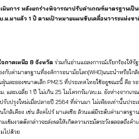
ดำเนินการ หลังยกร่างพิจารณาปรับค่าเกณฑ์มาตรฐานเป็นเฉ
บ.ม.มาแล้ว 1 ปี ตามเป้าหมายแผนขับเคลื่อนวาระแห่งชาต
จภาคเหนือ 8 จังหวัด
ร่วมกันอ่านแถลงการณ์เรียกร้องให้รัฐ
องกับค่ามาตรฐานที่องค์การอนามัยโลก(WHO)แนะนำหรือใกล้เ
ฝุ่นละอองขนาดเล็ก PM2.5 ที่ประเทศไทยใช้อยูขณะนี้ คือ รอบเ
ม. และเฉลี่ย 1 ปี ไม่เกิน 25 ไมโครกรัม/ลบ.ม. ยังห่างจากเก
ปรับปรุงใหม่เมื่อปลายปี 2564 ที่ผ่านมา ไม่เพียงเท่านั้นประเ
นใกล้เคียง เช่น สิงคโปร์ มาเลเซีย ล้วนแต่มีระดับค่ามาตรฐา
เข้มงวดดังกล่าวจะส่งผลให้เกิดความระมัดระวังตลอดถึงคําเ
ามไปด้วย