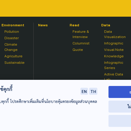
Environment
News
Read
Data
Pollution
Feature &
Data
Interview
Visualization
Disaster
Columnist
Infographic
Climate
Change
Quote
Visual Note
Agriculture
Knowledge
Sustainable
Infographic
Series
Active Data
Lab
คุกกี้
EN
TH
บคุกกี้ โปรดศึกษาเพิ่มเติมที่นโยบายคุ้มครองข้อมูลส่วนบุคคล
ไม
© 2020 องค์การกระจายเสียงและแพร่ภาพสาธารณะแห่งประเทศไท