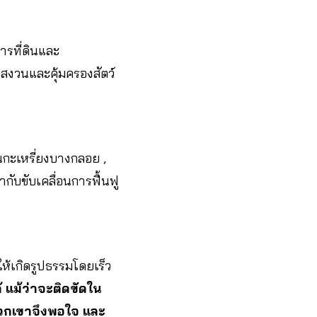
ารที่ดินและ
บ.สงวนและคุ้มครองสัตว์
นกะเหรี่ยงบางกลอย ,
ับขับเคลื่อนการฟื้นฟู
ให้เกิดรูปธรรมโดยเร็ว
้ แม้ว่าจะติดขัดใน
พวกเขาจึงพอใจ และ