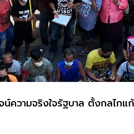
สูจน์ความจริงใจรัฐบาล ตั้งกลไกแ