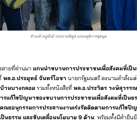
จำนงค์ หนูพันธ์ ประธานพีมูฟ แถลงยุติการชุมนุม
่วงสายที่ผ่านมา
แกนนำขบวนการประชาชนเพื่อสังคมที่เป็นธ
ี่
พล.อ.ประยุทธ์ จันทร์โอชา
นายกรัฐมนตรี ลงนามคำสั่งแต่ง
วบ้านบางกลอย
รวมทั้งหนังสือที่
พล.อ.ประวิตร วงษ์สุวรรณ
รแก้ไขปัญหาของขบวนการประชาชนเพื่อสังคมที่เป็นธรรม
บคณะอนุกรรมการประสานงานเร่งรัดติดตามการแก้ไขป
่เป็นธรรม และขับเคลื่อนนโยบาย 9 ด้าน
พร้อมทั้งมีคำยืนย