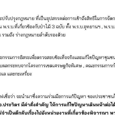
รับปรุงกฎหมาย ที่เป็นอุปสรรคต่อการเข้าถึงสิทธิในการจัดก
พ.ร.บ.ที่เกี่ยวข้องกับป่าไม้ 3 ฉบับ ทั้ง พ.ร.บ.อุทยานฯ , พ.ร.
ชน รวมถึง ร่างกฎหมายลำดับรองด้วย
คณะกรรมการอิสระเพื่อตรวจสอบข้อเท็จจริงและแก้ไขปัญหาชุมช
ด้รับผลกระทบจากโครงการเขตเศรษฐกิจพิเศษ , คณะกรรมการกำก
์ชาวเล และกะเหรี่ยง
่มพีมูฟเชื่อว่า จะนำมาซึ่งความร่วมมือการแก้ปัญหา ของประชาชน
.อ.ประวิตร มีคำสั่งสำคัญ ให้การแก้ไขปัญหาเดินหน้าต่อได
ำเป็นตีกลับเรื่องไปยังหน่วยงานที่เกี่ยวข้องพิจารณา 