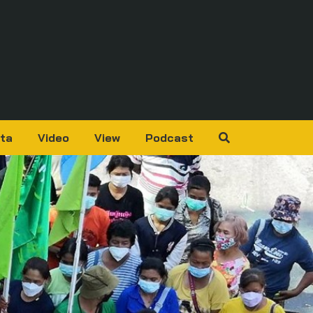
ta
Video
View
Podcast