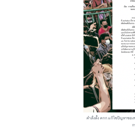
คำสั่งตั้ง คกก.แก้ไขปัญหาขอ
ก