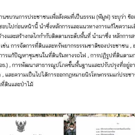
นขบวนการประชาชนเพื่อสังคมที่เป็นธรรม (พีมูฟ) ระบุว่า ข้อเ
ห็นชอบไปก่อนหน้านี้ นำซึ่งหลักการและแนวทางการแก้ไขควา
างและสร้างกลไกกำกับติดตามระดับพื้นที่ นำมาซึ่ง หลักการส
ทธิ เช่น การจัดการที่ดินและทรัพยากรธรรมชาติของประชาชน , 
ารแก้ปัญหาชุมชนในที่ดินริมทางรถไฟ , การปฏิรูปที่ดินตา
จธ.) , การพัฒนาสาธารณูปโภคขั้นพื้นฐานและปรับปรุงที่อยู่อาศ
้า , และความเป็นไปได้การออกกฎหมายนิรโทษกรรมแก่ประชาช
ี่ดินและป่าไม้