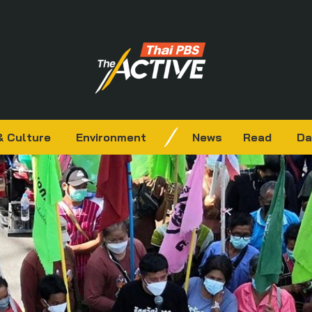
& Culture
Environment
News
Read
Da