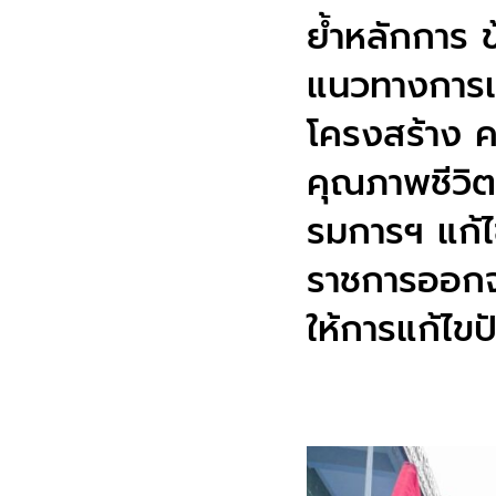
ย้ำหลักการ ข
แนวทางการแ
โครงสร้าง คา
คุณภาพชีวิ
รมการฯ แก้ไข
ราชการออกจา
ให้การแก้ไขป