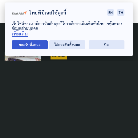
ไทยพีบีเอสใช้คุกกี้
EN
TH
เว็บไซต์ของเรามีการจัดเก็บคุกกี้ โปรดศึกษาเพิ่มเติมที่นโยบายคุ้มครอง
ข้อมูลส่วนบุคคล
Related News
เพิ่มเติม
ยอมรับทั้งหมด
ไม่ยอมรับทั้งหมด
ปิด
URBAN
เริ่มแล้ว 4 นโยบายเป้าหมาย
วาดฝัน ชีวิตดี ๆ เมืองมหานคร
31 มีนาคม 2024
DECENTRALIZATION
POLITICS
กทม. ผนึกกำลัง สมาคมเทศบาล
ทวงคืนภาษีที่ดินฯ