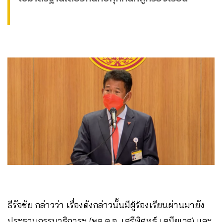
ธีรัจชัย กล่าวว่า เรื่องดังกล่าวนั้นมีผู้ร้องเรียนผ่านมายัง
ประธานกรรมาธิการฯ (พล.ต.อ. เสรีพิศุทธ์ เตมียเวส) และ