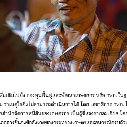
ิ่มเติมไปยัง กองทุนฟื้นฟูและพัฒนาเกษตรกร หรือ กฟก. ในฐานะ
ครม. ว่าเหตุใดจึงไม่สามารถดำเนินการได้ โดย เลขาธิการ กฟก
รสำนักจัดการหนี้สินของเกษตรกร เป็นผู้ชี้แจงรายละเอียด โดยย
่งเอกสารชี้แจงข้อสังเกตของกระทรวงเกษตรและสหกรณ์ครบถ้วนแ