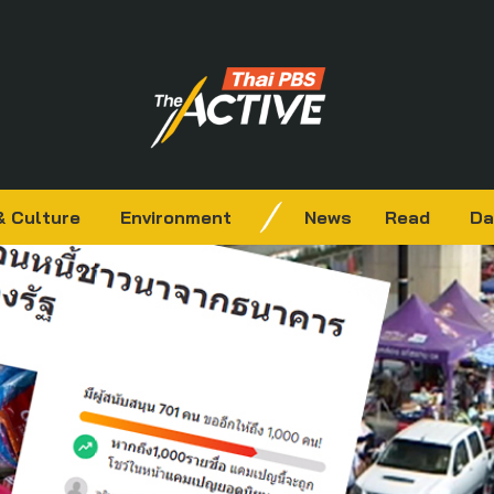
& Culture
Environment
News
Read
Da