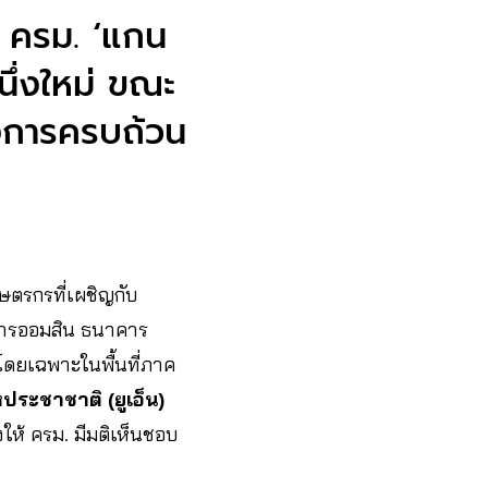
า ครม. ‘แกน
นึ่งใหม่ ขณะ
รงการครบถ้วน
ตรกรที่เผชิญกับ
าคารออมสิน ธนาคาร
ดยเฉพาะในพื้นที่ภาค
ระชาชาติ (ยูเอ็น)
องให้ ครม. มีมติเห็นชอบ