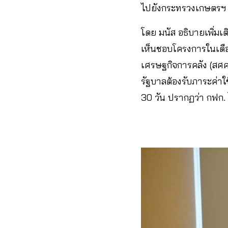
ไปยังกระทรวงเกษตรฯ เพ
โดย มนัส อธิบายเพิ่มเต
เห็นชอบโครงการในเดื
เศรษฐกิจการคลัง (สศค.
รัฐบาลต้องรับภาระค่า
30 วัน ปรากฏว่า กฟก.