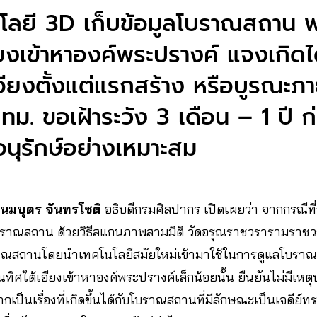
โนโลยี 3D เก็บข้อมูลโบราณสถา
อียงเข้าหาองค์พระปรางค์ แจงเกิด
อียงตั้งแต่แรกสร้าง หรือบูรณะภ
กทม. ขอเฝ้าระวัง 3 เดือน – 1 ปี
นุรักษ์อย่างเหมาะสม
นมบุตร จันทรโชติ
อธิบดีกรมศิลปากร เปิดเผยว่า จากกรณีท
 โบราณสถาน ด้วยวิธีสแกนภาพสามมิติ วัดอรุณราชวรารามราช
ราณสถานโดยนำเทคโนโลยีสมัยใหม่เข้ามาใช้ในการดูแลโบราณ
ต้เอียงเข้าหาองค์พระปรางค์เล็กน้อยนั้น ยืนยันไม่มีเหตุบ่ง
เป็นเรื่องที่เกิดขึ้นได้กับโบราณสถานที่มีลักษณะเป็นเจดีย์ท