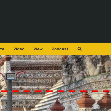
ta
Video
View
Podcast