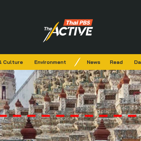
& Culture
Environment
News
Read
Da