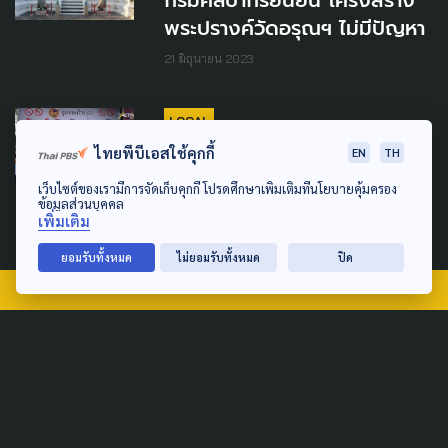
พระปรางค์วัดอรุณฯ ไม่มีปัญหา
21 มิถุนายน 2023
LOCAL
ไทยพีบีเอสใช้คุกกี้
EN
TH
ลุยสร้างเครือข่ายต้านภัยยาเสพ
ติด
เว็บไซต์ของเรามีการจัดเก็บคุกกี้ โปรดศึกษาเพิ่มเติมที่นโยบายคุ้มครอง
ข้อมูลส่วนบุคคล
เพิ่มเติม
2 พฤศจิกายน 2022
ยอมรับทั้งหมด
ไม่ยอมรับทั้งหมด
ปิด
TAG
ACTIVE DATA LAB
ENVIRONMENT
INDIGENOUS
INEQUALITY
LIFE & CULTURE