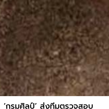
‘กรมศิลป์’ ส่งทีมตรวจสอบ