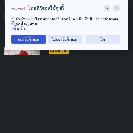
COVID-19
ไทยพีบีเอสใช้คุกกี้
EN
TH
จับตาโอมิครอน BA.5 คล้ายเดล
เว็บไซต์ของเรามีการจัดเก็บคุกกี้ โปรดศึกษาเพิ่มเติมที่นโยบายคุ้มครอง
ตา ดื้อภูมิฯ โอกาสติดเชื้อซ้ำสูง
ข้อมูลส่วนบุคคล
เพิ่มเติม
26 มิถุนายน 2022
ยอมรับทั้งหมด
ไม่ยอมรับทั้งหมด
ปิด
COVID-19
'สุรินทร์' เดินหน้า ยกโควิดเป็น
โรคประจำถิ่น
21 เมษายน 2022
COVID-19
นักระบาดฯ คาด จุดพีค "โอมิค
รอน" หลังสงกรานต์ ผู้เสียชีวิต
แตะร้อย