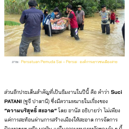
ภาพ :
Persatuan Pemuda Sai – Persai : องค์การเยาวชนเมืองสาย
ส่วนอีกประเด็นสำคัญที่เป้นธีมงานในปีนี้ คือ คำว่า
Suci
PATANI
(ซูจี ปาตานี) ซึ่งมีความหมายในเรื่องของ
“ความบริสุทธิ์ สะอาด”
โดย อานัส อธิบายว่า ไม่เพียง
แค่การสะท้อนผ่านการสร้างเมืองให้สะอาด การจัดการ
ปัญหาขยะ หรือ มลพิษ แต่ในความหมายหลักของคำ ๆ นี้