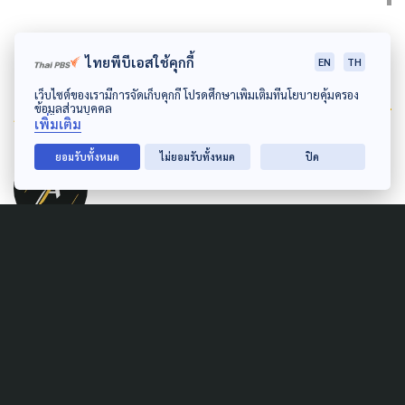
ไทยพีบีเอสใช้คุกกี้
EN
TH
เว็บไซต์ของเรามีการจัดเก็บคุกกี้ โปรดศึกษาเพิ่มเติมที่นโยบายคุ้มครอง
Author
ข้อมูลส่วนบุคคล
เพิ่มเติม
AUTHOR
ยอมรับทั้งหมด
ไม่ยอมรับทั้งหมด
ปิด
The Active
กองบรรณาธิการ The Active
Related News
LAW & RIGHTS
POLITICS
SAFETY