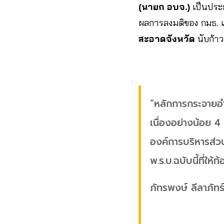
(นายก อบจ.)
เป็นประธ
ผลการลงมติของ กมธ. เ
สะอาดจังหวัด
นับก้า
“หลักการกระจายอำนา
เนื่องอย่างน้อย 
องค์การบริหารส่ว
พ.ร.บ.ฉบับนี้ที่ให
ภัทรพงษ์ ลีลาภัทร