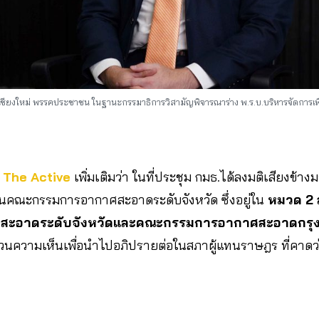
. เชียงใหม่ พรรคประชาชน ในฐานะกรรมาธิการวิสามัญพิจารณาร่าง พ.ร.บ.บริหารจัดการ
บ
The Active
เพิ่มเติมว่า ในที่ประชุม กมธ.ได้ลงมติเสียงข้า
นคณะกรรมการอากาศสะอาดระดับจังหวัด ซึ่งอยู่ใน
หมวด 2 ส
สะอาดระดับจังหวัดและคณะกรรมการอากาศสะอาดกร
งวนความเห็นเพื่อนำไปอภิปรายต่อในสภาผู้แทนราษฎร ที่คาดว่า