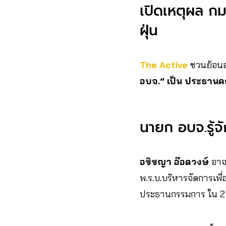
เปิดเหตุผล ก
ฝุ่น
The Active
ชวนย้อนอ
อบจ.” เป็น ประธาน
นายก อบจ.รู้จัก
อชิชญา อ๊อดวงษ์
อาจ
พ.ร.บ.บริหารจัดการเพ
ประธานกรรมการ ใน 2 