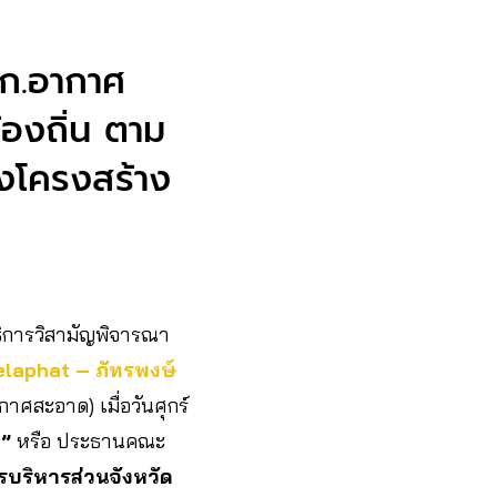
ก.อากาศ
้องถิ่น ตาม
ิงโครงสร้าง
ิการวิสามัญพิจารณา
laphat – ภัทรพงษ์
ศสะอาด) เมื่อวันศุกร์
ด”
หรือ ประธานคณะ
บริหารส่วนจังหวัด