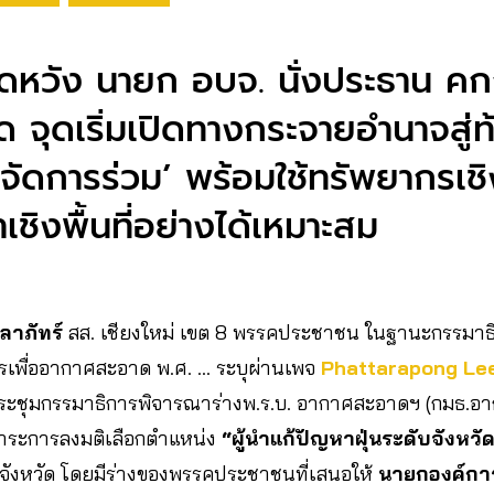
หวัง นายก อบจ. นั่งประธาน คก
 จุดเริ่มเปิดทางกระจายอำนาจสู่ท
จัดการร่วม’ พร้อมใช้ทรัพยากรเช
ชิงพื้นที่อย่างได้เหมาะสม
ีลาภัทร์
สส. เชียงใหม่ เขต 8 พรรคประชาชน ในฐานะกรรมาธ
ารเพื่ออากาศสะอาด พ.ศ. … ระบุผ่านเพจ
Phattarapong Lee
ระชุมกรรมาธิการพิจารณาร่างพ.ร.บ. อากาศสะอาดฯ (กมธ.อากา
มีวาระการลงมติเลือกตำแหน่ง
“ผู้นำแก้ปัญหาฝุ่นระดับจังหวั
งหวัด โดยมีร่างของพรรคประชาชนที่เสนอให้
นายกองค์การ