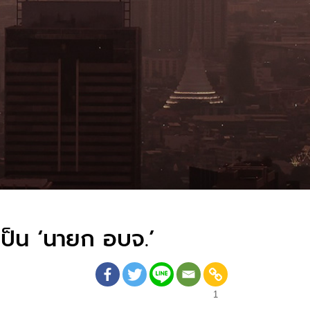
เป็น ‘นายก อบจ.’
1