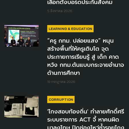
เลือกตั้งบอร์ดประกันสังคม
5 สิงหาคม 2026
LEARNING & EDUCATION
“ครู กทม. ปล่อยแสง” หนุน
สร้างพื้นที่ให้ครูเติบโต จุด
ประกายการเรียนรู้ สู่ เด็ก คาด
หวัง กทม.ต้นแบบกระจายอำนาจ
ด้านการศึกษา
19 กรกฎาคม 2026
CORRUPTION
'โกงสอบท้องถิ่น' ทำลายศักดิ์ศรี
ระบบราชการ ACT จี้ หาคนผิด
มาลงโทษ ปิดช่องโหว่ซ้ำรอยโกง