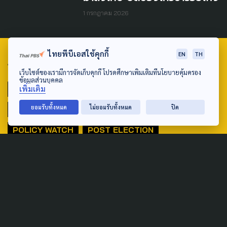
1 กรกฎาคม 2026
ไทยพีบีเอสใช้คุกกี้
EN
TH
TAG
เว็บไซต์ของเรามีการจัดเก็บคุกกี้ โปรดศึกษาเพิ่มเติมที่นโยบายคุ้มครอง
ข้อมูลส่วนบุคคล
เพิ่มเติม
ACTIVE DATA LAB
ENVIRONMENT
ยอมรับทั้งหมด
ไม่ยอมรับทั้งหมด
ปิด
INDIGENOUS
INEQUALITY
LIFE & CULTURE
POLICY WATCH
POST ELECTION
PUBLIC POLICY
SOCIAL AGENDA
THAIPROTESTS
THE LISTENING
ชายแดนใต้
มหานครภูมิภาค
SEARCH