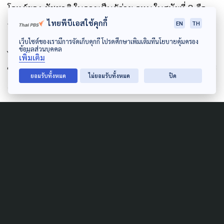
โจทย์ของ ชัชชาติ ในการเป็นผู้ว่าฯ กทม.ในสมัยที่ 2 คือ
ไทยพีบีเอสใช้คุกกี้
ก
ารทำสิ่งที่ยังไม่ได้ทำใน 4 ปีที่ผ่านมา จากนโยบาย
EN
TH
250 พลัส
สิ่งที่ ชัชชาติ ทำเรื่อง
เส้นเลือดฝอย
มองว่ายัง
เว็บไซต์ของเรามีการจัดเก็บคุกกี้ โปรดศึกษาเพิ่มเติมที่นโยบายคุ้มครอง
ข้อมูลส่วนบุคคล
ไม่ถูกแก้จนครบทุกเส้น มีอีกหลายเส้นที่ต้องไปขยาย ซึ่ง
เพิ่มเติม
ใน 4 ปีหลังจากนี้เป็นเรื่องที่ต้องลุยต่อ เพราะเป็นผลงานที่
ยอมรับทั้งหมด
ไม่ยอมรับทั้งหมด
ปิด
จับต้องได้จริง
และจากตัวเลข ส.ก.พรรคประชาชน ทำให้การตรวจสอบ
ทีมบริหารจะมีความเข้มข้นอย่างมาก โดยเฉพาะแคมเปญ
หาเสียงชัดเจนมากว่าจะเน้นเรื่องการตรวจสอบทุจริต
คอร์รัปชัน ดังนั้นความเป็นพรรคการเมืองในท้องถิ่นต่าง
จากการเมืองระดับชาติ มีบางเรื่องที่เป็นวาระการตรวจ
สอบ มีทั้งการร่วมมือทำงาน และอีก 4 ปีข้างหน้าจะได้