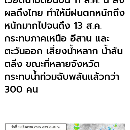
เวียดนามตอนบน 11 ส.ค. นี้ ส่ง
ผลถึงไทย ทำให้มีฝนตกหนักถึง
หนักมากไปจนถึง 13 ส.ค.
กระทบภาคเหนือ อีสาน และ
ตะวันออก เสี่ยงน้ำหลาก น้ำล้น
ตลิ่ง ขณะที่หลายจังหวัด
กระทบน้ำท่วมฉับพลันแล้วกว่า
300 คน