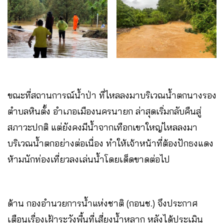
ขณะที่สถานการณ์น้ำป่า ที่ไหลลงมาบริเวณน้ำตกนางรอง
ตำบลหินตั้ง อำเภอเมืองนครนายก ล่าสุดเริ่มกลับคืนสู่
สภาวะปกติ แต่ยังคงมีน้ำจากเทือกเขาใหญ่ไหลลงมา
บริเวณน้ำตกอย่างต่อเนื่อง ทำให้เจ้าหน้าที่ต้องปักธงแดง
ห้ามนักท่องเที่ยวลงเล่นน้ำโดยเด็ดขาดต่อไป
ด้าน กองอำนวยการน้ำแห่งชาติ (กอนช.) จึงประกาศ
เตือนเรื่องเฝ้าระวังพื้นที่เสี่ยงน้ำหลาก หลังได้ประเมิน