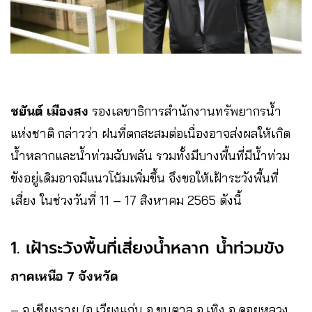
ชยันต์ เมืองสง
รองเลขาธิการสำนักงานทรัพยากรน้ำ
แห่งชาติ กล่าวว่า ฝนที่ตกสะสมต่อเนื่องอาจส่งผลให้เกิด
น้ำหลากและน้ำท่วมฉับพลัน รวมทั้งมีบางพื้นที่มีน้ำท่วม
ขังอยู่เดิมอาจมีแนวโน้มเพิ่มขึ้น จึงขอให้เฝ้าระวังพื้นที่
เสี่ยง ในช่วงวันที่ 11 – 17 สิงหาคม 2565 ดังนี้
1. เฝ้าระวังพื้นที่เสี่ยงน้ำหลาก น้ำท่วมขัง
ภาคเหนือ 7 จังหวัด
– จ.เชียงราย (อ.เวียงแก่น อ.ขุนตาล อ.เทิง อ.ดอยหลวง