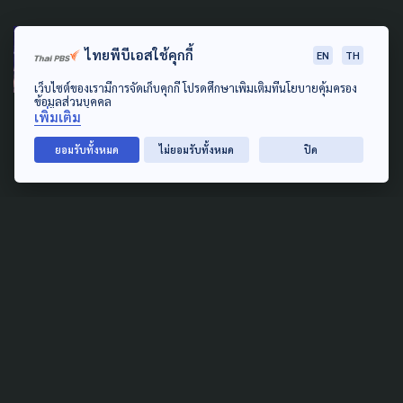
AGRICULTURE
CLIMATE CHANGE
ไทยพีบีเอสใช้คุกกี้
EN
TH
DISASTER
เว็บไซต์ของเรามีการจัดเก็บคุกกี้ โปรดศึกษาเพิ่มเติมที่นโยบายคุ้มครอง
อุตุฯ เตือน 4-7 พ.ค. นี้ ทั่วไทย
ข้อมูลส่วนบุคคล
เพิ่มเติม
ร้อนจัด สลับพายุฤดูร้อน
ยอมรับทั้งหมด
ไม่ยอมรับทั้งหมด
ปิด
3 พฤษภาคม 2026
DISASTER
CLIMATE CHANGE
เตือน! วันนี้ - 20 เม.ย. ไทยตอน
บนรับมือพายุฤดูร้อน เสี่ยงพายุ
ลมแรง-ลูกเห็บตก
18 เมษายน 2026