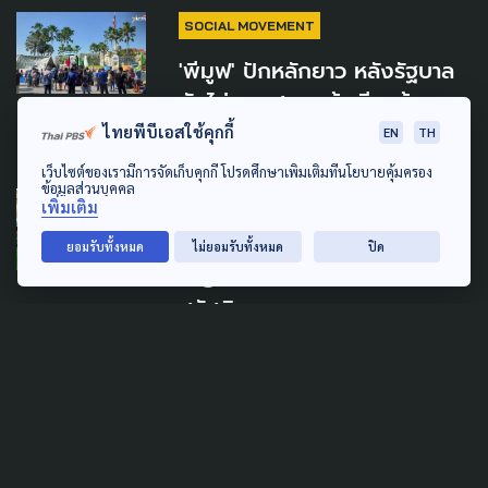
SOCIAL MOVEMENT
'พีมูฟ' ปักหลักยาว หลังรัฐบาล
ยังไม่ตอบสนองข้อเรียกร้อง
ไทยพีบีเอสใช้คุกกี้
EN
TH
15 ตุลาคม 2024
เว็บไซต์ของเรามีการจัดเก็บคุกกี้ โปรดศึกษาเพิ่มเติมที่นโยบายคุ้มครอง
ข้อมูลส่วนบุคคล
SOCIAL MOVEMENT
เพิ่มเติม
'พีมูฟ' ฝาก นายกฯ อุ๊งอิ๊ง แก้
ยอมรับทั้งหมด
ไม่ยอมรับทั้งหมด
ปิด
ปัญหาที่ดิน-ทรัพยากร-
สวัสดิการ
2 กันยายน 2024
TAG