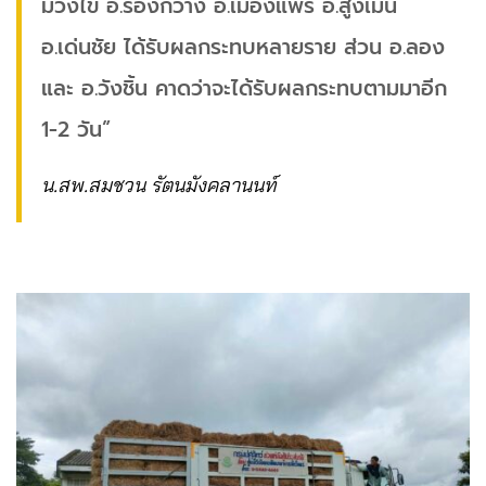
ม่วงไข่ อ.ร้องกวาง อ.เมืองแพร่ อ.สูงเม่น
อ.เด่นชัย ได้รับผลกระทบหลายราย ส่วน อ.ลอง
และ อ.วังชิ้น คาดว่าจะได้รับผลกระทบตามมาอีก
1-2 วัน”
น.สพ.สมชวน รัตนมังคลานนท์