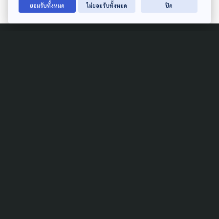
ยอมรับทั้งหมด
ไม่ยอมรับทั้งหมด
ปิด
Related News
SAFETY
เยียวยาเหยื่อ ก่อเหตุยิงใน
โรงเรียน ศธ.สั่งยกระดับความ
ปลอดภัยทั่วประเทศ
7 สิงหาคม 2026
DISASTER
GLOBAL
GISTDA เริ่มสร้าง “ธีออส 3”
ดาวเทียมฝีมือคนไทย ยิงขึ้น