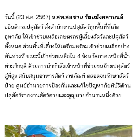
วันนี้ (23 ส.ค. 2567)
น.สพ.สมชวน รัตนมังคลานนท์
อธิบดีกรมปศุสัตว์ สั่งสำนักงานปศุสัตว์ทุกพื้นที่ที่เกิด
อุทกภัย ให้เข้าช่วยเหลือเกษตรกรผู้เลี้ยงสัตว์และปศุสัตว์
ทั้งหมด ส่วนพื้นที่เสี่ยงให้เตรียมพร้อมเข้าช่วยเหลืออย่าง
ทันท่วงที ขณะนี้เข้าช่วยเหลือใน 4 จังหวัดภาคเหนือที่น้ำ
ท่วมวิกฤติ ด้วยการนำกำลังเจ้าหน้าที่ช่วยขนย้ายปศุสัตว์
สู่ที่สูง สนับสนุนอาหารสัตว์ เวชภัณฑ์ ตลอดจนรักษาสัตว์
ป่วย ศูนย์อำนวยการป้องกันและแก้ไขปัญหาภัยพิบัติด้าน
ปศุสัตว์รายงานสัตว์ตายและสูญหายจำนวนหนึ่งด้วย