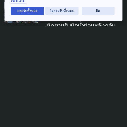
เพิ่มเติม
DISASTER
ยอมรับทั้งหมด
ไม่ยอมรับทั้งหมด
ปิด
'อนุทิน' เข้าทำเนียบวันหยุด
ติดตามรับมือน้ำท่วมหลังกลับ
จากหาดใหญ่
11 กรกฎาคม 2026
CLIMATE CHANGE
อุตุฯ เผย “พายุไมสัก” อ่อน
กำลังลง ไทยยังเสี่ยงฝนหนัก
5-6 ก.ค.
5 กรกฎาคม 2026
TAG