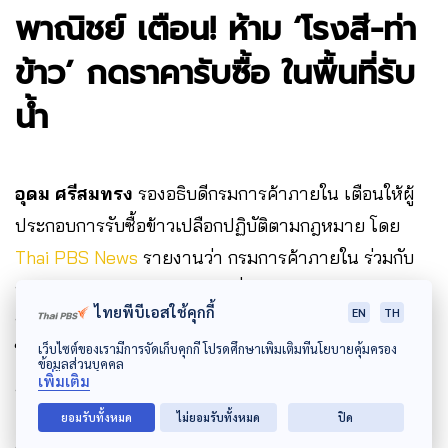
พาณิชย์ เตือน! ห้าม ‘โรงสี-ท่า
ข้าว’ กดราคารับซื้อ ในพื้นที่รับ
น้ำ
อุดม ศรีสมทรง
รองอธิบดีกรมการค้าภายใน เตือนให้ผู้
ประกอบการรับซื้อข้าวเปลือกปฏิบัติตามกฎหมาย โดย
Thai PBS News
รายงานว่า กรมการค้าภายใน ร่วมกับ
พาณิชย์จังหวัด และนายตรวจชั่งตวงวัด ตรวจสอบผู้
ไทยพีบีเอสใช้คุกกี้
EN
TH
ประกอบการโรงสีและท่าข้าวในพื้นที่เพาะปลูก เพื่อป้องไม่
เว็บไซต์ของเรามีการจัดเก็บคุกกี้ โปรดศึกษาเพิ่มเติมที่นโยบายคุ้มครอง
ให้ผู้ประกอบการฉวยโอกาสกดราคารับซื้อข้าว ในพื้นที่
ข้อมูลส่วนบุคคล
เพิ่มเติม
ภาคเหนือตอนล่าง ซึ่งเป็นทางน้ำผ่าน และภาคกลาง ซึ่ง
เป็นพื้นที่รับน้ำ ไม่ว่าจะเป็น กำแพงเพชร พิษณุโลก พิจิตร
ยอมรับทั้งหมด
ไม่ยอมรับทั้งหมด
ปิด