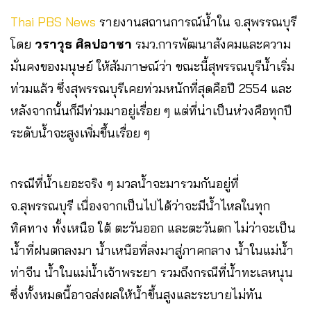
Thai PBS News
รายงานสถานการณ์น้ำใน จ.สุพรรณบุรี
โดย
วราวุธ ศิลปอาชา
รมว.การพัฒนาสังคมและความ
มั่นคงของมนุษย์ ให้สัมภาษณ์ว่า ขณะนี้สุพรรณบุรีน้ำเริ่ม
ท่วมแล้ว ซึ่งสุพรรณบุรีเคยท่วมหนักที่สุดคือปี 2554 และ
หลังจากนั้นก็มีท่วมมาอยู่เรื่อย ๆ แต่ที่น่าเป็นห่วงคือทุกปี
ระดับน้ำจะสูงเพิ่มขึ้นเรื่อย ๆ
กรณีที่น้ำเยอะจริง ๆ มวลน้ำจะมารวมกันอยู่ที่
จ.สุพรรณบุรี เนื่องจากเป็นไปได้ว่าจะมีน้ำไหลในทุก
ทิศทาง ทั้งเหนือ ใต้ ตะวันออก และตะวันตก ไม่ว่าจะเป็น
น้ำที่ฝนตกลงมา น้ำเหนือที่ลงมาสู่ภาคกลาง น้ำในแม่น้ำ
ท่าจีน น้ำในแม่น้ำเจ้าพระยา รวมถึงกรณีที่น้ำทะเลหนุน
ซึ่งทั้งหมดนี้อาจส่งผลให้น้ำขึ้นสูงและระบายไม่ทัน