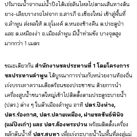
ปริมาณน้ำจากแม่น้ำปิงได้เอ่อล้นไหลไปตามเส้นทางต้น
ยาง-เลียบรางรถไฟจาก อ.สารภี จ.เชียงใหม่ เข้าสู่พื้นที่
จ.ลำพูน ส่งผลให้ ต.อุโมงค์ ต.หนองช้างคืน ต.ประตูป่า
และ ต.เหมืองง่า อ.เมืองลำพูน มีน้ำท่วมขัง บางจุดสูง
มากกว่า 1 เมตร
ขณะเดียวกัน
สำนักงานชลประทานที่ 1 โดยโครงการ
ชลประทานลำพูน
ได้บูรณาการร่วมกับหน่วยงานท้องถิ่น
เร่งบรรเทาความเดือดร้อนของประชาชน ด้วยการนำ
เครื่องสูบน้ำขนาดใหญ่เข้าไปติดตั้งตามประตูระบายน้ำ
(ปตร.) ต่าง ๆ ในตัวเมืองลำพูน อาทิ
ปตร.ปิงห่าง,
ปตร.ร่องกาศ, ปตร.ปลายเหมือง, ฝายชลขันธ์พินิจ
(แม่ปิงเก่า) และ ปตร.ล้องพระปวน
พร้อมติดตั้งเครื่อง
ผลักดันน้ำที่
ปตร.สบทา
เพื่อเร่งระบายน้ำในพื้นที่ลงสู่แม่