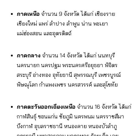
ภาคเหนือ
จำนวน 9 จังหวัด ได้แก่ เชียงราย
เชียงใหม่ แพร่ ลำปาง ลำพูน น่าน พะเยา
แม่ฮ่องสอน และอุตรดิตถ์
ภาคกลาง
จำนวน 14 จังหวัด ได้แก่ นนทบุรี
นครนายก นครปฐม พระนครศรีอยุธยา พิจิตร
สระบุรี อ่างทอง อุทัยธานี สุพรรณบุรี เพชรบูรณ์
พิษณุโลก กำแพงเพชร นครสวรรค์ และสุโขทัย
ภาคตะวันออกเฉียงเหนือ
จำนวน 16 จังหวัด ได้แก่
กาฬสินธุ์ ขอนแก่น ชัยภูมิ นครพนม นครราชสีมา
บึงกาฬ อุบลราชธานี หนองคาย หนองบัวลำภู
อุดรธานี มหาสารคาม มุกดาหาร ร้อยเอ็ด เลย