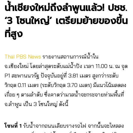
น้ำเชียงใหม่ถึงลำพูนแล้ว! ปชช.
‘3 โซนใหญ่’ เตรียมย้ายของขึ้น
ที่สูง
Thai PBS News
รายงานสถานการณ์น้ำใน
จ.เชียงใหม่ โดยล่าสุดระดับแม่น้ำปิง เวลา 11.00 น. ณ จุด
P1 สะพานนวรัฐ ปัจจุบันอยู่ที่ 3.81 เมตร สูงกว่าระดับ
วิกฤต 0.11 เมตร (ระดับวิกฤต 3.70 เมตร) มีแนวโน้มลดลง
เรื่อย ๆ ตามลำดับ ซึ่งคาดว่ามวลน้ำจะกระจายท่วมพื้นที่
จ.ลำพูน เป็น 3 โซนใหญ่ ดังนี้
โซนที่
1
รับน้ำจากถนนเลียบรางรถไฟ จากนั้นจะไหลลง