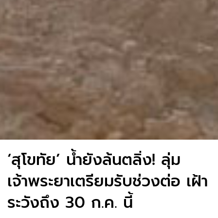
‘สุโขทัย’ น้ำยังล้นตลิ่ง! ลุ่ม
เจ้าพระยาเตรียมรับช่วงต่อ เฝ้า
ระวังถึง 30 ก.ค. นี้