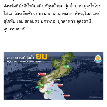
จังหวัดที่ยังมีน้ำล้นตลิ่ง ที่ลุ่มน้ำยม ลุ่มน้ำน่าน ลุ่มน้ำโขง
ได้แก่ จังหวัดเชียงราย ตาก น่าน พะเยา พิษณุโลก แพร่
สุโขทัย เลย สกลนคร นครพนม มุกดาหาร อุดรธานี
อุบลราชธานี