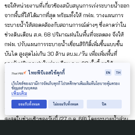
ขอให้หน่วยงานที่เกี่ยวข้องสนับสนุนการเร่งระบายน้ำออก
จากพื้นที่ให้ได้มากที่สุด พร้อมทั้งให้ กฟผ. วางแผนการ
ระบายน้ำให้สอดคล้องกับสถานการณ์ต่างๆ ซึ่งคาดว่าใน
ช่วงต้นเดือน ส.ค. 68 ปริมาณฝนในพื้นที่จะลดลง จึงให้
กฟผ. ปรับแผนการระบายน้ำเขื่อนสิริกิติ์เพิ่มขึ้นแบบขั้น
บันได สูงสุดไม่เกิน 30 ล้าน ลบ.ม./วัน เพื่อเพิ่มพื้นที่
รองรับปริมาณฝนในช่วงเดือน ก.ย. 68 ทั้งนี้ ขอให้
ประชาสัมพันธ์และทำความเข้าใจกับประชาชนที่อาศัยอยู่
ไทยพีบีเอสใช้คุกกี้
EN
TH
ท้ายเขื่อนสิริกิติ์รับทราบแผนการระบายน้ำด้วย
เว็บไซต์ของเรามีการจัดเก็บคุกกี้ โปรดศึกษาเพิ่มเติมที่นโยบายคุ้มครอง
ข้อมูลส่วนบุคคล
เพิ่มเติม
ยอมรับทั้งหมด
ไม่ยอมรับทั้งหมด
ปิด
นอกจากนี้ ได้เตรียมการบริหารจัดการมวลน้ำที่คาดว่าจะ
สูงสุดในช่วงเช้าของวันนี้ (27 ก.ค. 68) โดยระบายน้ำส่วน
หนึ่งผ่านคลองยม-น่าน และแม่น้ำยมสายเก่า และอีกส่วน