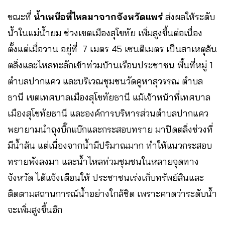
ขณะที่
น้ำเหนือที่ไหลมาจากจังหวัดแพร่
ส่งผลให้ระดับ
น้ำในแม่น้ำยม ช่วงเขตเมืองสุโขทัย เพิ่มสูงขึ้นต่อเนื่อง
ตั้งแต่เมื่อวาน อยู่ที่ 7 เมตร 45 เซนติเมตร เป็นสาเหตุล้น
ตลิ่งและไหลทะลักเข้าท่วมบ้านเรือนประชาชน พื้นที่หมู่ 1
ตำบลปากแคว และบริเวณชุมชนวัดคูหาสุวรรณ ตำบล
ธานี เขตเทศบาลเมืองสุโขทัยธานี แม้เจ้าหน้าที่เทศบาล
เมืองสุโขทัยธานี และองค์การบริหารส่วนตำบลปากแคว
พยายามนำถุงบิ๊กแบ๊กและกระสอบทราย มาปิดตลิ่งช่วงที่
มีน้ำล้น แต่เนื่องจากน้ำมีปริมาณมาก ทำให้แนวกระสอบ
ทรายพังลงมา และน้ำไหลท่วมชุมชนในหลายจุดทาง
จังหวัด ได้แจ้งเตือนให้ ประชาชนเร่งเก็บทรัพย์สินและ
ติดตามสถานการณ์น้ำอย่างใกล้ชิด เพราะคาดว่าระดับน้ำ
จะเพิ่มสูงขึ้นอีก