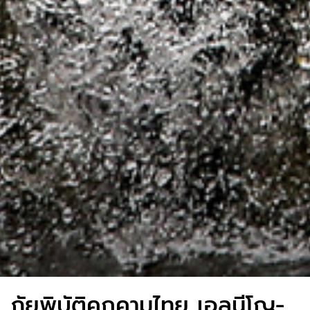
ภัยพิบัติคุกคามไทย เอลนีโญ-