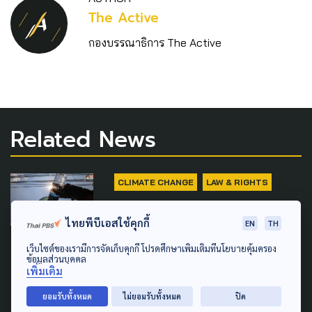
The Active
กองบรรณาธิการ The Active
Related News
CLIMATE CHANGE
LAW & RIGHTS
ไทยพร้อมรับมือ ? ‘ซูเปอร์เอ
ไทยพีบีเอสใช้คุกกี้
EN
TH
ลนีโญ’ ขณะไรเดอร์สะท้อนเสี่ยง
เว็บไซต์ของเรามีการจัดเก็บคุกกี้ โปรดศึกษาเพิ่มเติมที่นโยบายคุ้มครอง
"ฮีทสโตรก-โรคเพิ่ม" ประกัน
ข้อมูลส่วนบุคคล
อุบัติเหตุยังไม่ตอบโจทย์
เพิ่มเติม
ยอมรับทั้งหมด
ไม่ยอมรับทั้งหมด
ปิด
29 กรกฎาคม 2026