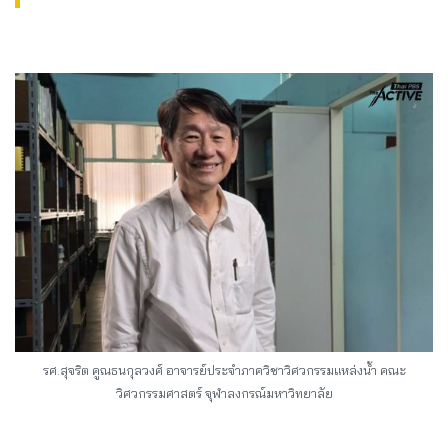
รศ.สุจริต คูณธนกุลวงศ์ อาจารย์ประจำภาควิชาวิศวกรรมแหล่งน้ำ คณะ
วิศวกรรมศาสตร์ จุฬาลงกรณ์มหาวิทยาลัย