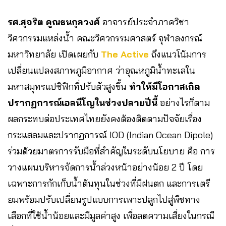
รศ.สุจริต คูณธนกุลวงศ์
อาจารย์ประจำภาควิชา
วิศวกรรมแหล่งน้ำ คณะวิศวกรรมศาสตร์ จุฬาลงกรณ์
มหาวิทยาลัย เปิดเผยกับ
The Active
ถึงแนวโน้มการ
เปลี่ยนแปลงสภาพภูมิอากาศ ว่าอุณหภูมิน้ำทะเลใน
มหาสมุทรแปซิฟิกที่ปรับตัวสูงขึ้น
ทำให้มีโอกาสเกิด
ปรากฏการณ์เอลนีโญในช่วงปลายปีนี้
อย่างไรก็ตาม
ผลกระทบต่อประเทศไทยยังคงต้องติดตามปัจจัยเรื่อง
กระแสลมและปรากฏการณ์ IOD (Indian Ocean Dipole)
ร่วมด้วยมาตรการรับมือที่สำคัญในระดับนโยบาย คือ การ
วางแผนบริหารจัดการน้ำล่วงหน้าอย่างน้อย 2 ปี โดย
เฉพาะการกักเก็บน้ำต้นทุนในช่วงที่มีฝนตก และการเตรี
ยมพร้อมปรับเปลี่ยนรูปแบบการเพาะปลูกไปสู่พืชทาง
เลือกที่ใช้น้ำน้อยและมีมูลค่าสูง เพื่อลดความเสี่ยงในกรณี