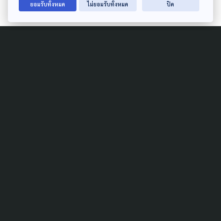
ยอมรับทั้งหมด
ไม่ยอมรับทั้งหมด
ปิด
Related News
DISASTER
GLOBAL
GISTDA เริ่มสร้าง “ธีออส 3”
ดาวเทียมฝีมือคนไทย ยิงขึ้น
อวกาศปี 72 เพิ่มความถี่ติดตาม
ภัยพิบัติ
26 กรกฎาคม 2026
DISASTER
'อนุทิน' เข้าทำเนียบวันหยุด