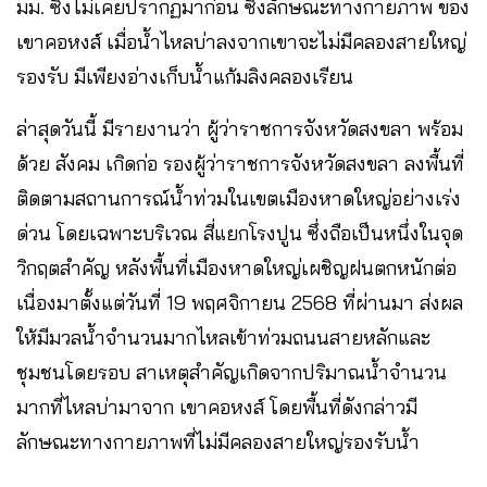
มม. ซึ่งไม่เคยปรากฏมาก่อน ซึ่งลักษณะทางกายภาพ ของ
เขาคอหงส์ เมื่อน้ำไหลบ่าลงจากเขาจะไม่มีคลองสายใหญ่
รองรับ มีเพียงอ่างเก็บน้ำแก้มลิงคลองเรียน
ล่าสุดวันนี้ มีรายงานว่า ผู้ว่าราชการจังหวัดสงขลา พร้อม
ด้วย สังคม เกิดก่อ รองผู้ว่าราชการจังหวัดสงขลา ลงพื้นที่
ติดตามสถานการณ์น้ำท่วมในเขตเมืองหาดใหญ่อย่างเร่ง
ด่วน โดยเฉพาะบริเวณ สี่แยกโรงปูน ซึ่งถือเป็นหนึ่งในจุด
วิกฤตสำคัญ หลังพื้นที่เมืองหาดใหญ่เผชิญฝนตกหนักต่อ
เนื่องมาตั้งแต่วันที่ 19 พฤศจิกายน 2568 ที่ผ่านมา ส่งผล
ให้มีมวลน้ำจำนวนมากไหลเข้าท่วมถนนสายหลักและ
ชุมชนโดยรอบ สาเหตุสำคัญเกิดจากปริมาณน้ำจำนวน
มากที่ไหลบ่ามาจาก เขาคอหงส์ โดยพื้นที่ดังกล่าวมี
ลักษณะทางกายภาพที่ไม่มีคลองสายใหญ่รองรับน้ำ