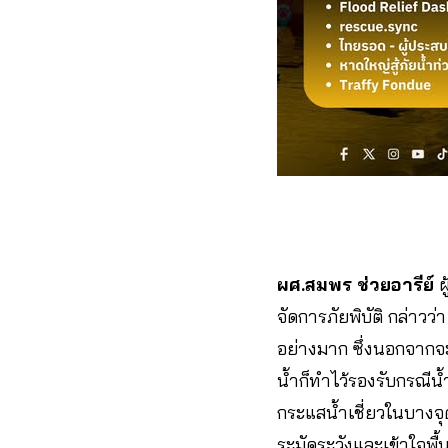
ผศ.สมพร ช่วยอารีย์
ผ
จัดการภัยพิบัติ กล่าวว
อย่างมาก ซึ่งนอกจากจะ
น้ำก็ทำไว้รองรับกรณีน้
กระแสน้ำเชี่ยวในบางจุด
ระมัดระวังและเข้าใจพื้นท