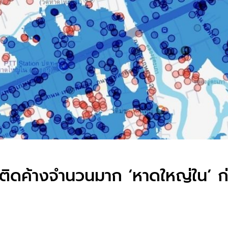
ัยติดค้างจำนวนมาก ‘หาดใหญ่ใน’ 