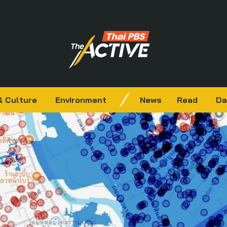
& Culture
Environment
News
Read
Da