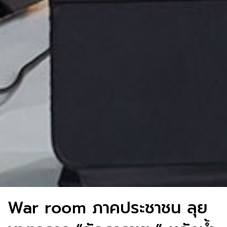
War room ภาคประชาชน ลุย