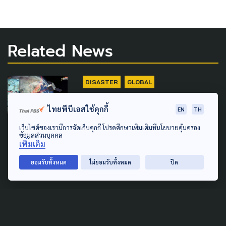
Related News
DISASTER
GLOBAL
GISTDA เริ่มสร้าง “ธีออส 3”
ไทยพีบีเอสใช้คุกกี้
EN
TH
ดาวเทียมฝีมือคนไทย ยิงขึ้น
เว็บไซต์ของเรามีการจัดเก็บคุกกี้ โปรดศึกษาเพิ่มเติมที่นโยบายคุ้มครอง
อวกาศปี 72 เพิ่มความถี่ติดตาม
ข้อมูลส่วนบุคคล
เพิ่มเติม
ภัยพิบัติ
ยอมรับทั้งหมด
ไม่ยอมรับทั้งหมด
ปิด
26 กรกฎาคม 2026
DISASTER
'อนุทิน' เข้าทำเนียบวันหยุด